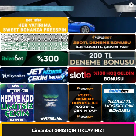
×
Limanbet GİRİŞ İÇİN TIKLAYINIZ!