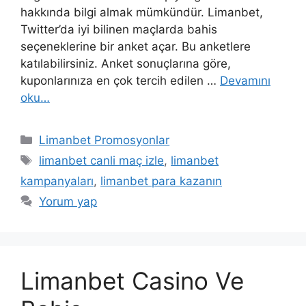
hakkında bilgi almak mümkündür. Limanbet,
Twitter’da iyi bilinen maçlarda bahis
seçeneklerine bir anket açar. Bu anketlere
katılabilirsiniz. Anket sonuçlarına göre,
kuponlarınıza en çok tercih edilen …
Devamını
oku…
Kategoriler
Limanbet Promosyonlar
Etiketler
limanbet canli maç izle
,
limanbet
kampanyaları
,
limanbet para kazanın
Yorum yap
Limanbet Casino Ve