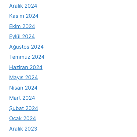
Aralık 2024
Kasım 2024
Ekim 2024
Eylül 2024
Ağustos 2024
Temmuz 2024
Haziran 2024
Mayıs 2024
Nisan 2024
Mart 2024
Şubat 2024
Ocak 2024
Aralık 2023