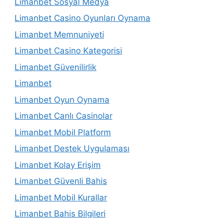
Limanbet Sosyal Medya
Limanbet Casino Oyunları Oynama
Limanbet Memnuniyeti
Limanbet Casino Kategorisi
Limanbet Güvenilirlik
Limanbet
Limanbet Oyun Oynama
Limanbet Canlı Casinolar
Limanbet Mobil Platform
Limanbet Destek Uygulaması
Limanbet Kolay Erişim
Limanbet Güvenli Bahis
Limanbet Mobil Kurallar
Limanbet Bahis Bilgileri