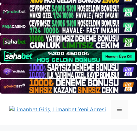
İçeriğe
atla
Menü