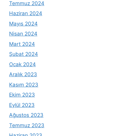
Temmuz 2024
Haziran 2024
Mayıs 2024
Nisan 2024
Mart 2024
Şubat 2024
Ocak 2024
Aralık 2023
Kasım 2023
Ekim 2023
Eylül 2023
Ağustos 2023
Temmuz 2023
Haziran 2023