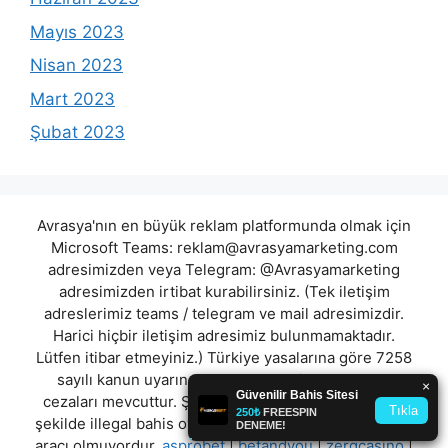
Mayıs 2023
Nisan 2023
Mart 2023
Şubat 2023
Avrasya'nın en büyük reklam platformunda olmak için
Microsoft Teams:
reklam@avrasyamarketing.com
adresimizden veya Telegram: @Avrasyamarketing
adresimizden irtibat kurabilirsiniz. (Tek iletişim
adreslerimiz teams / telegram ve mail adresimizdir.
Harici hiçbir iletişim adresimiz bulunmamaktadır.
Lütfen itibar etmeyiniz.) Türkiye yasalarına göre 7258
sayılı kanun uyarınca yasa dışı bahis oynamanın
cezaları mevcuttur. Şu an bulunduğunuz site hiç bir
şekilde illegal bahis oyunları oynatmıyor ve oynamaya
aracı olmuyordur.
asprobet
|
betandyou
|
zergcasino
|