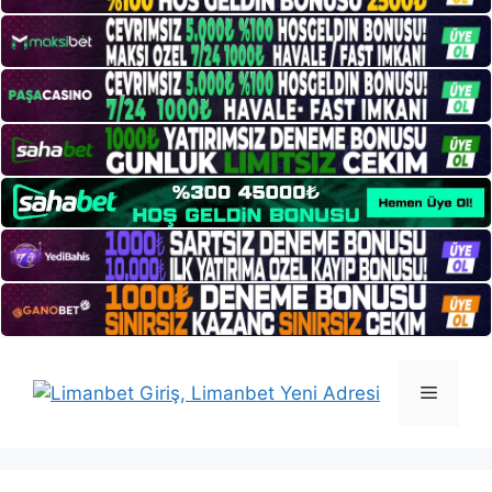
İçeriğe
atla
Menü