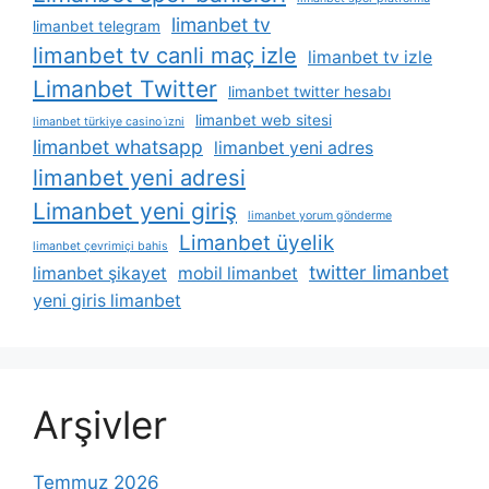
limanbet tv
limanbet telegram
limanbet tv canli maç izle
limanbet tv izle
Limanbet Twitter
limanbet twitter hesabı
limanbet web sitesi
limanbet türkiye casino i̇zni
limanbet whatsapp
limanbet yeni adres
limanbet yeni adresi
Limanbet yeni giriş
limanbet yorum gönderme
Limanbet üyelik
limanbet çevrimiçi bahis
twitter limanbet
limanbet şikayet
mobil limanbet
yeni giris limanbet
Arşivler
Temmuz 2026