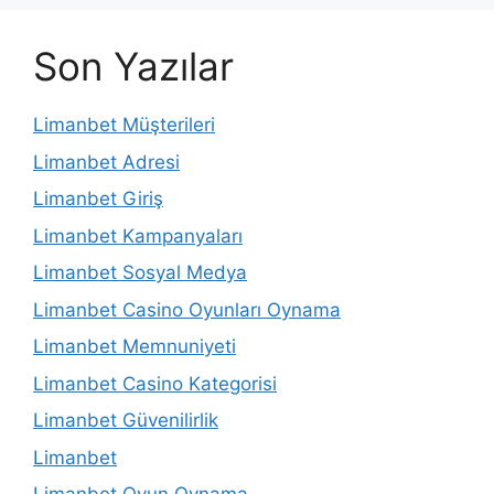
Son Yazılar
Limanbet Müşterileri
Limanbet Adresi
Limanbet Giriş
Limanbet Kampanyaları
Limanbet Sosyal Medya
Limanbet Casino Oyunları Oynama
Limanbet Memnuniyeti
Limanbet Casino Kategorisi
Limanbet Güvenilirlik
Limanbet