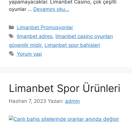
yapamayacaklar. Limanbet Casino, çok çeşitli
oyunlar …
Devamını oku…
Kategoriler
Limanbet Promosyonlar
Etiketler
limanbet adres
,
limanbet casino oyunları
güvenilir midir
,
Limanbet spor bahisleri
Yorum yap
Limanbet Spor Ürünleri
Haziran 7, 2023
Yazarı:
admin