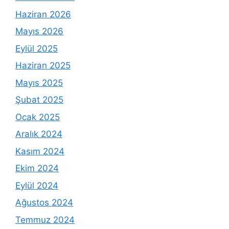
Haziran 2026
Mayıs 2026
Eylül 2025
Haziran 2025
Mayıs 2025
Şubat 2025
Ocak 2025
Aralık 2024
Kasım 2024
Ekim 2024
Eylül 2024
Ağustos 2024
Temmuz 2024