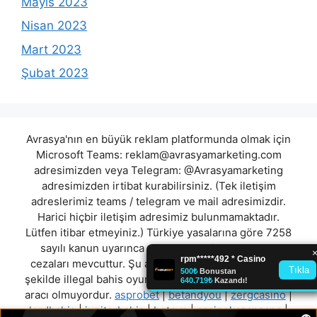
Mayıs 2023
Nisan 2023
Mart 2023
Şubat 2023
Avrasya'nın en büyük reklam platformunda olmak için
Microsoft Teams:
reklam@avrasyamarketing.com
adresimizden veya Telegram: @Avrasyamarketing
adresimizden irtibat kurabilirsiniz. (Tek iletişim
adreslerimiz teams / telegram ve mail adresimizdir.
Harici hiçbir iletişim adresimiz bulunmamaktadır.
Lütfen itibar etmeyiniz.) Türkiye yasalarına göre 7258
sayılı kanun uyarınca yasa dışı bahis oynamanın
cezaları mevcuttur. Şu an bulunduğunuz site hiç bir
şekilde illegal bahis oyunları oynatmıyor ve oynamaya
aracı olmuyordur.
asprobet
|
betandyou
|
zergcasino
|
lordbahis
|
jupiterbahis
|
betcyp
|
casinokazansana
|