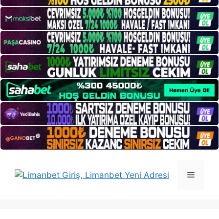
İçeriğe
atla
Menü