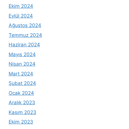
Ekim 2024
Eylül 2024
Ağustos 2024
Temmuz 2024
Haziran 2024
Mayıs 2024
Nisan 2024
Mart 2024
Şubat 2024
Ocak 2024
Aralık 2023
Kasım 2023
Ekim 2023