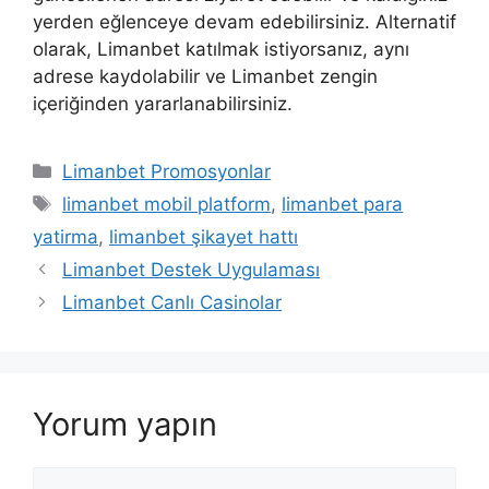
yerden eğlenceye devam edebilirsiniz. Alternatif
olarak, Limanbet katılmak istiyorsanız, aynı
adrese kaydolabilir ve Limanbet zengin
içeriğinden yararlanabilirsiniz.
Kategoriler
Limanbet Promosyonlar
Etiketler
limanbet mobil platform
,
limanbet para
yatirma
,
limanbet şikayet hattı
Limanbet Destek Uygulaması
Limanbet Canlı Casinolar
Yorum yapın
Yorum