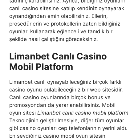
tadını çıkarabilirsiniz. Ayrıca, bildiğiniz oyunların
canlı casino sitesine katılıp kendiniz oynayarak
oynandığından emin olabilirsiniz. Ellerin,
prosedürlerin ve protokollerin zaten bildiğiniz
oyunları kullanarak eğlenceli ve tanıdık bir
şekilde nasıl çalıştığını göreceksiniz.
Limanbet Canlı Casino
Mobil Platform
Limanbet canlı oynayabileceğiniz birçok farklı
casino oyunu bulabileceğiniz bir web sitesidir.
Canlı casino oyunlarında birçok bonus ve
promosyondan da yararlanabilirsiniz. Mobil
oyun sitesi
Limanbet canlı casino mobil platform
Teknolojinin geliştirilmesiyle, diğer tüm oyunlar
gibi casino oyunları cep telefonlarının yerini aldı.
En sevdiğiniz casino mobil oyun sitesini