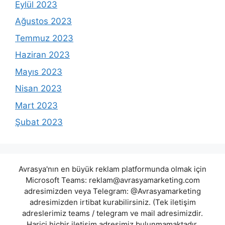
Eylül 2023
Ağustos 2023
Temmuz 2023
Haziran 2023
Mayıs 2023
Nisan 2023
Mart 2023
Şubat 2023
Avrasya'nın en büyük reklam platformunda olmak için
Microsoft Teams:
reklam@avrasyamarketing.com
adresimizden veya Telegram: @Avrasyamarketing
adresimizden irtibat kurabilirsiniz. (Tek iletişim
adreslerimiz teams / telegram ve mail adresimizdir.
Harici hiçbir iletişim adresimiz bulunmamaktadır.