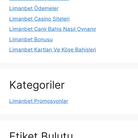
Limanbet Ödemeler
Limanbet Casino Siteleri
Limanbet Canlı Bahis Nasıl Oynanır
Limanbet Bonusu
Limanbet Kartları Ve Köşe Bahisleri
Kategoriler
Limanbet Promosyonlar
Etiket Bulutu