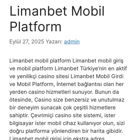
Limanbet Mobil
Platform
Eylül 27, 2025
Yazarı:
admin
Limanbet mobil platform Limanbet mobil giriş
ve mobil platform Limanbet Türkiye’nin en aktif
ve yenilikçi casino sitesi Limanbet Mobil Girdi
ve Mobil Platform, İnternet bağlantısı olan her
yerden casino hizmetleri sunuyor. Bunun da
ötesinde, Casino size benzersiz ve unutulmaz
bir deneyim sunacak çok çeşitli hizmetlere
sahiptir. Çevrimiçi casino site sistemi, ister
bilgisayar ister mobil cihaz kullanıyor olun, sizi
doğru platforma yönlendiren bir harita gibidir.
Limanbet mobil girişi için ekstra adres