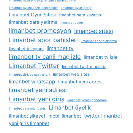
limanbet nasıl engelsiz erişim sağlayabilirim
limanbet oyuncu özel seçenekler
limanbet oyun i̇çeriği
Limanbet Oyun Sitesi
limanbet para kazanın
limanbet para yatirma
limanbet poker
limanbet promosyon
limanbet sitesi
Limanbet spor bahisleri
limanbet spor platformu
limanbet tv
limanbet telegram
limanbet tv canli maç izle
limanbet tv izle
Limanbet Twitter
limanbet twitter hesabı
limanbet web sitesi
limanbet türkiye casino i̇zni
limanbet whatsapp
limanbet yeni adres
limanbet yeni adresi
Limanbet yeni giriş
limanbet yorum gönderme
Limanbet üyelik
limanbet çevrimiçi bahis
twitter limanbet
limanbet şikayet
mobil limanbet
yeni giris limanbet