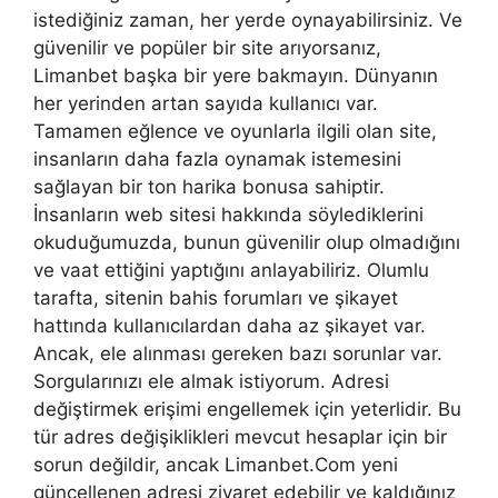
istediğiniz zaman, her yerde oynayabilirsiniz. Ve
güvenilir ve popüler bir site arıyorsanız,
Limanbet başka bir yere bakmayın. Dünyanın
her yerinden artan sayıda kullanıcı var.
Tamamen eğlence ve oyunlarla ilgili olan site,
insanların daha fazla oynamak istemesini
sağlayan bir ton harika bonusa sahiptir.
İnsanların web sitesi hakkında söylediklerini
okuduğumuzda, bunun güvenilir olup olmadığını
ve vaat ettiğini yaptığını anlayabiliriz. Olumlu
tarafta, sitenin bahis forumları ve şikayet
hattında kullanıcılardan daha az şikayet var.
Ancak, ele alınması gereken bazı sorunlar var.
Sorgularınızı ele almak istiyorum. Adresi
değiştirmek erişimi engellemek için yeterlidir. Bu
tür adres değişiklikleri mevcut hesaplar için bir
sorun değildir, ancak Limanbet.Com yeni
güncellenen adresi ziyaret edebilir ve kaldığınız