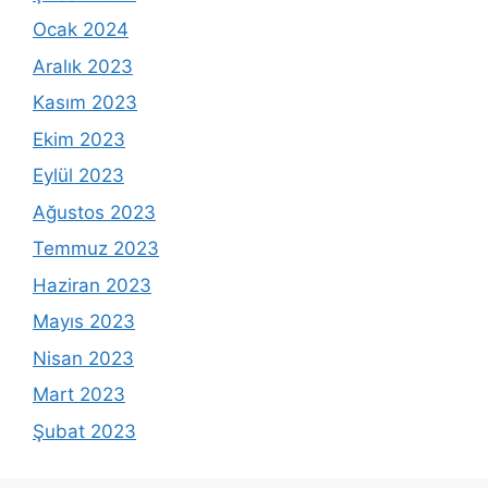
Ocak 2024
Aralık 2023
Kasım 2023
Ekim 2023
Eylül 2023
Ağustos 2023
Temmuz 2023
Haziran 2023
Mayıs 2023
Nisan 2023
Mart 2023
Şubat 2023