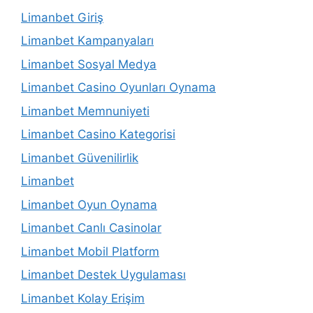
Limanbet Giriş
Limanbet Kampanyaları
Limanbet Sosyal Medya
Limanbet Casino Oyunları Oynama
Limanbet Memnuniyeti
Limanbet Casino Kategorisi
Limanbet Güvenilirlik
Limanbet
Limanbet Oyun Oynama
Limanbet Canlı Casinolar
Limanbet Mobil Platform
Limanbet Destek Uygulaması
Limanbet Kolay Erişim