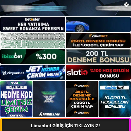
×
Limanbet GİRİŞ İÇİN TIKLAYINIZ!