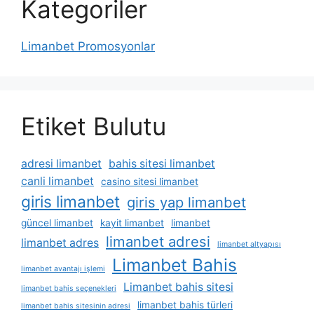
Kategoriler
Limanbet Promosyonlar
Etiket Bulutu
adresi limanbet
bahis sitesi limanbet
canli limanbet
casino sitesi limanbet
giris limanbet
giris yap limanbet
güncel limanbet
kayit limanbet
limanbet
limanbet adresi
limanbet adres
limanbet altyapısı
Limanbet Bahis
limanbet avantajı işlemi
Limanbet bahis sitesi
limanbet bahis seçenekleri
limanbet bahis türleri
limanbet bahis sitesinin adresi