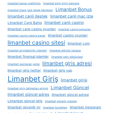
limanbet başarı platformu
limanbet bilgi girişi pencere
Limanbet Bonus
limanbet black jack temel teknikleri
limanbet canli destek
limanbet canli maç izle
limanbet canlı casino
Limanbet Canlı Bahis
limanbet canlı casino oyunları
limanbet casino bonusları
limanbet casino oyunları
limanbet casino medya kanalı
limanbet casino sitesi
limanbet com
limanbet erişilebilirlik i̇şlemleri
limanbet etkinlik tıklama
limanbet finansal i̇şlemler
limanbet gelir dönüşümü
limanbet giris adresi
limanbet gezilecek yerler
limanbet giris twitter
limanbet giris yap
Limanbet Giriş
limanbet girişi
Limanbet Güncel
limanbet giriş talimatları erişimi
limanbet güncel adres
limanbet güncel adresi
Limanbet güncel giriş
limanbet güvenli i̇şlemler
limanbet güvenlir mi
limanbet instagram
limanbet hizmetleri