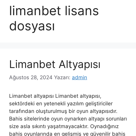
limanbet lisans
dosyası
Limanbet Altyapısı
Ağustos 28, 2024
Yazarı:
admin
Limanbet altyapısı Limanbet altyapısı,
sektördeki en yetenekli yazılım geliştiriciler
tarafından oluşturulmuş bir oyun altyapısıdır.
Bahis sitelerinde oyun oynarken altyapı sorunları
size asla sıkıntı yaşatmayacaktır. Oynadığınız
bahis oyunlarında en gelişmiş ve güvenilir bahis