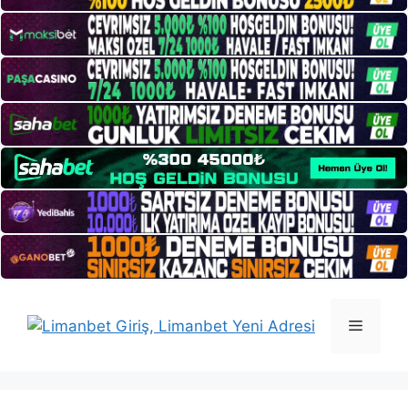
İçeriğe
atla
Menü