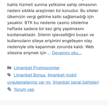
bahis hizmeti sunma yetkisine sahip olmasının
nedeni sıklıkla araştırılan bir konudur. Bu siteler
ülkemizin vergi gelirine katkı sağlamadığı için
yasaktır. BTK bu nedenle casino sitelerine
haftada sadece bir kez giriş yapılmasını
kısıtlamaktadır. Sitenin işlevselliğini bozan ve
kullanıcıların siteye erişimini engelleyen olay
nedeniyle site kapanmak zorunda kaldı. Web
sitesine erişmek için …
Devamını oku…
Kategoriler
Limanbet Promosyonlar
Etiketler
Limanbet Bonus
,
limanbet mobil
uygulamalarınız var mı
,
limanbet sanal bahisleri
Yorum yap