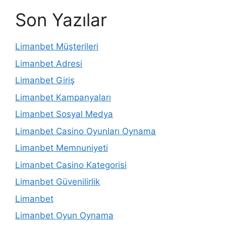
Son Yazılar
Limanbet Müşterileri
Limanbet Adresi
Limanbet Giriş
Limanbet Kampanyaları
Limanbet Sosyal Medya
Limanbet Casino Oyunları Oynama
Limanbet Memnuniyeti
Limanbet Casino Kategorisi
Limanbet Güvenilirlik
Limanbet
Limanbet Oyun Oynama