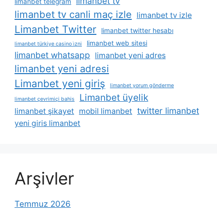
limanbet tv
limanbet telegram
limanbet tv canli maç izle
limanbet tv izle
Limanbet Twitter
limanbet twitter hesabı
limanbet web sitesi
limanbet türkiye casino i̇zni
limanbet whatsapp
limanbet yeni adres
limanbet yeni adresi
Limanbet yeni giriş
limanbet yorum gönderme
Limanbet üyelik
limanbet çevrimiçi bahis
twitter limanbet
limanbet şikayet
mobil limanbet
yeni giris limanbet
Arşivler
Temmuz 2026