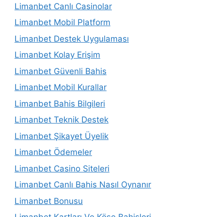
Limanbet Canlı Casinolar
Limanbet Mobil Platform
Limanbet Destek Uygulaması
Limanbet Kolay Erişim
Limanbet Güvenli Bahis
Limanbet Mobil Kurallar
Limanbet Bahis Bilgileri
Limanbet Teknik Destek
Limanbet Şikayet Üyelik
Limanbet Ödemeler
Limanbet Casino Siteleri
Limanbet Canlı Bahis Nasıl Oynanır
Limanbet Bonusu