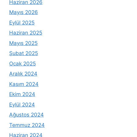
Haziran 2026
Mayıs 2026
Eylül 2025
Haziran 2025
Mayıs 2025
Şubat 2025
Ocak 2025
Aralık 2024
Kasım 2024
Ekim 2024
Eylül 2024
Ağustos 2024
Temmuz 2024
Haziran 2024