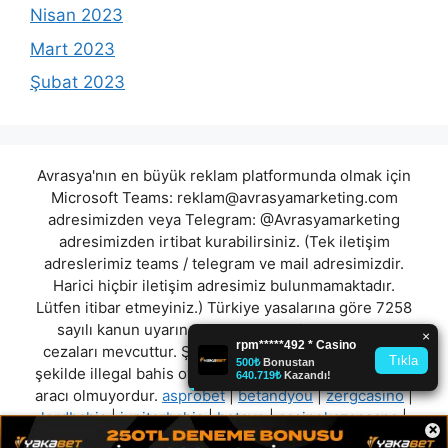
Nisan 2023
Mart 2023
Şubat 2023
Avrasya'nın en büyük reklam platformunda olmak için
Microsoft Teams:
reklam@avrasyamarketing.com
adresimizden veya Telegram: @Avrasyamarketing
adresimizden irtibat kurabilirsiniz. (Tek iletişim
adreslerimiz teams / telegram ve mail adresimizdir.
Harici hiçbir iletişim adresimiz bulunmamaktadır.
Lütfen itibar etmeyiniz.) Türkiye yasalarına göre 7258
sayılı kanun uyarınca yasa dışı bahis oynamanın
cezaları mevcuttur. Şu an bulunduğunuz site hiç bir
şekilde illegal bahis oyunları oynatmıyor ve oynamaya
aracı olmuyordur.
asprobet
|
betandyou
|
zergcasino
|
lordbahis
|
jupiterbahis
|
betcyp
|
casinokazansana
|
×
1win