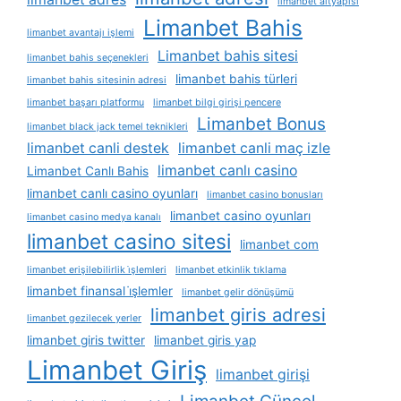
limanbet altyapısı
Limanbet Bahis
limanbet avantajı işlemi
Limanbet bahis sitesi
limanbet bahis seçenekleri
limanbet bahis türleri
limanbet bahis sitesinin adresi
limanbet başarı platformu
limanbet bilgi girişi pencere
Limanbet Bonus
limanbet black jack temel teknikleri
limanbet canli destek
limanbet canli maç izle
limanbet canlı casino
Limanbet Canlı Bahis
limanbet canlı casino oyunları
limanbet casino bonusları
limanbet casino oyunları
limanbet casino medya kanalı
limanbet casino sitesi
limanbet com
limanbet erişilebilirlik i̇şlemleri
limanbet etkinlik tıklama
limanbet finansal i̇şlemler
limanbet gelir dönüşümü
limanbet giris adresi
limanbet gezilecek yerler
limanbet giris twitter
limanbet giris yap
Limanbet Giriş
limanbet girişi