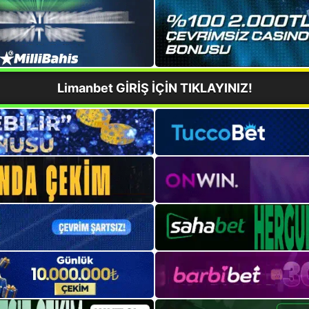
Limanbet GİRİŞ İÇİN TIKLAYINIZ!