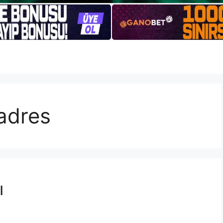
adres
ı