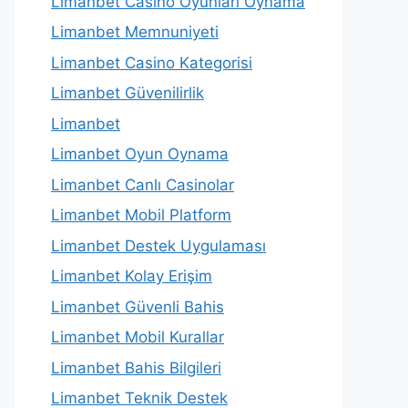
Limanbet Casino Oyunları Oynama
Limanbet Memnuniyeti
Limanbet Casino Kategorisi
Limanbet Güvenilirlik
Limanbet
Limanbet Oyun Oynama
Limanbet Canlı Casinolar
Limanbet Mobil Platform
Limanbet Destek Uygulaması
Limanbet Kolay Erişim
Limanbet Güvenli Bahis
Limanbet Mobil Kurallar
Limanbet Bahis Bilgileri
Limanbet Teknik Destek