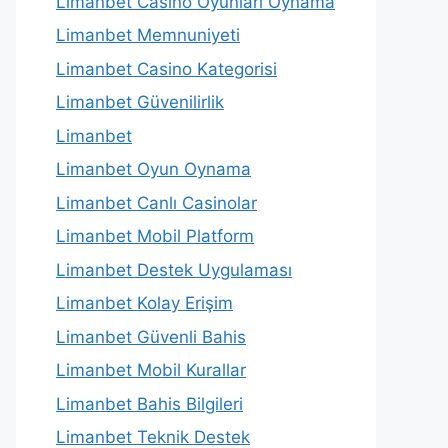
Limanbet Casino Oyunları Oynama
Limanbet Memnuniyeti
Limanbet Casino Kategorisi
Limanbet Güvenilirlik
Limanbet
Limanbet Oyun Oynama
Limanbet Canlı Casinolar
Limanbet Mobil Platform
Limanbet Destek Uygulaması
Limanbet Kolay Erişim
Limanbet Güvenli Bahis
Limanbet Mobil Kurallar
Limanbet Bahis Bilgileri
Limanbet Teknik Destek