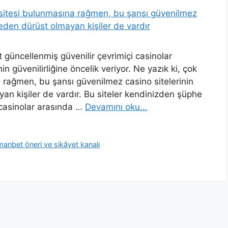
 güncellenmiş güvenilir çevrimiçi casinolar
nin güvenilirliğine öncelik veriyor. Ne yazık ki, çok
a rağmen, bu şansı güvenilmez casino sitelerinin
ayan kişiler de vardır. Bu siteler kendinizden şüphe
 casinolar arasında …
Devamını oku…
imanbet öneri ve şikâyet kanalı