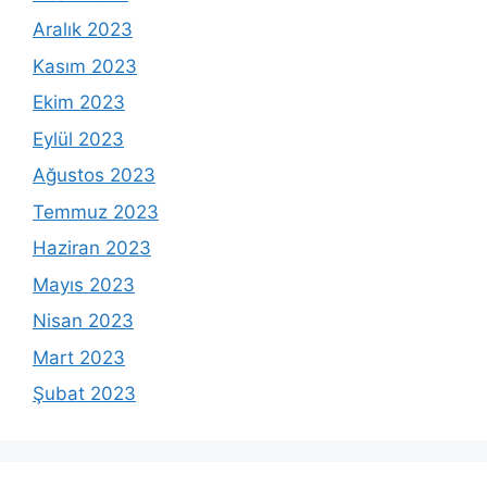
Aralık 2023
Kasım 2023
Ekim 2023
Eylül 2023
Ağustos 2023
Temmuz 2023
Haziran 2023
Mayıs 2023
Nisan 2023
Mart 2023
Şubat 2023