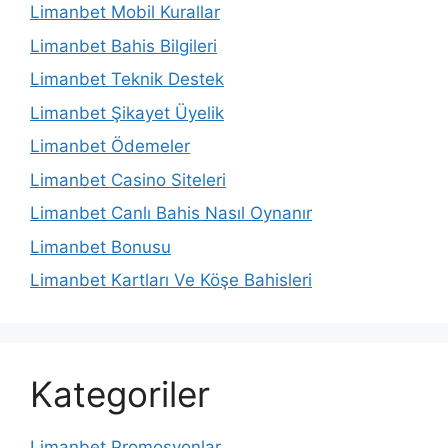
Limanbet Mobil Kurallar
Limanbet Bahis Bilgileri
Limanbet Teknik Destek
Limanbet Şikayet Üyelik
Limanbet Ödemeler
Limanbet Casino Siteleri
Limanbet Canlı Bahis Nasıl Oynanır
Limanbet Bonusu
Limanbet Kartları Ve Köşe Bahisleri
Kategoriler
Limanbet Promosyonlar