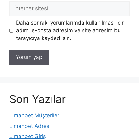
İnternet
sitesi
Daha sonraki yorumlarımda kullanılması için
adım, e-posta adresim ve site adresim bu
tarayıcıya kaydedilsin.
Son Yazılar
Limanbet Müşterileri
Limanbet Adresi
Limanbet Giriş