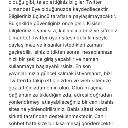
olduğu gibi, talep ettiğiniz bilgiler Twitter
Limanbet üye olduğunuzda kaydedilecektir.
Bilgileriniz üçüncü taraflarla paylaşılmayacaktır.
Bu şekilde güvenliğiniz önce gelir. Kişisel
bilgilerinizin yanı sıra, kullanıcı adınız ve şifreniz
Limanbet Twitter oyun sitesindeki kimseyle
paylaşılmaz ve insanlar istedikleri zaman
geçirebilir. İşiniz bittikten sonra, hesaplarınıza
hızlı bir şekilde giriş yapabilir ve hemen
kullanmaya başlayabilirsiniz. En son
yayınlarımızla güncel kalmak istiyorsanız, bizi
Twitter’da takip ettiğinizden ve web sitemize
göz attığınızdan emin olun. Oturum açma
bağlantımıza tıkladığımızda, adresi doğrudan
yönlendirmeyi atlayabileceğiniz bir canlı bahis
sitesine yönlendirilirsiniz. Bahis sitesi kendi
şirketi tarafından desteklenmektedir. Canlı
sohbet hattı size bir kısa mesaj gönderecektir.