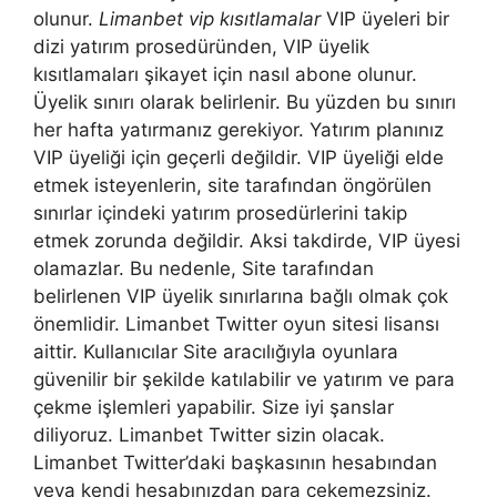
olunur.
Limanbet vip kısıtlamalar
VIP üyeleri bir
dizi yatırım prosedüründen, VIP üyelik
kısıtlamaları şikayet için nasıl abone olunur.
Üyelik sınırı olarak belirlenir. Bu yüzden bu sınırı
her hafta yatırmanız gerekiyor. Yatırım planınız
VIP üyeliği için geçerli değildir. VIP üyeliği elde
etmek isteyenlerin, site tarafından öngörülen
sınırlar içindeki yatırım prosedürlerini takip
etmek zorunda değildir. Aksi takdirde, VIP üyesi
olamazlar. Bu nedenle, Site tarafından
belirlenen VIP üyelik sınırlarına bağlı olmak çok
önemlidir. Limanbet Twitter oyun sitesi lisansı
aittir. Kullanıcılar Site aracılığıyla oyunlara
güvenilir bir şekilde katılabilir ve yatırım ve para
çekme işlemleri yapabilir. Size iyi şanslar
diliyoruz. Limanbet Twitter sizin olacak.
Limanbet Twitter’daki başkasının hesabından
veya kendi hesabınızdan para çekemezsiniz.