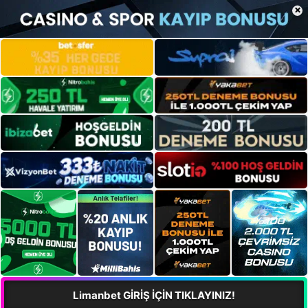
×
Limanbet GİRİŞ İÇİN TIKLAYINIZ!