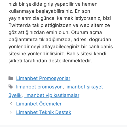
hızlı bir şekilde giriş yapabilir ve hemen
kullanmaya başlayabilirsiniz. En son
yayınlarımızla güncel kalmak istiyorsanız, bizi
Twitter’da takip ettiğinizden ve web sitemize
göz attığınızdan emin olun. Oturum açma
bağlantımıza tıkladığımızda, adresi doğrudan
yönlendirmeyi atlayabileceğiniz bir canlı bahis
sitesine yönlendirilirsiniz. Bahis sitesi kendi
şirketi tarafından desteklenmektedir.
Kategoriler
Limanbet Promosyonlar
Etiketler
limanbet promosyon
,
limanbet şikayet
üyelik
,
limanbet vip kısıtlamalar
Limanbet Ödemeler
Limanbet Teknik Destek