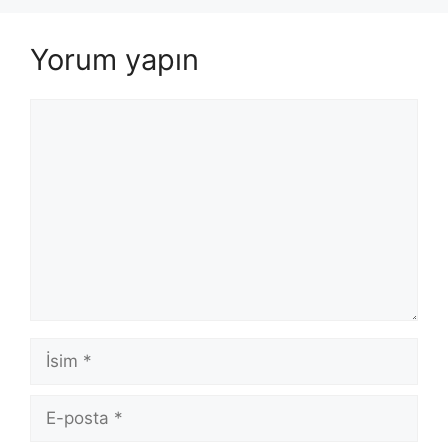
Yorum yapın
Yorum
İsim
E-
posta