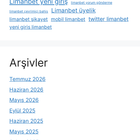
Limanbet yeni giriş
limanbet yorum gönderme
Limanbet üyelik
limanbet çevrimiçi bahis
twitter limanbet
limanbet şikayet
mobil limanbet
yeni giris limanbet
Arşivler
Temmuz 2026
Haziran 2026
Mayıs 2026
Eylül 2025
Haziran 2025
Mayıs 2025