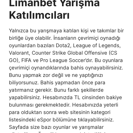
Limanbet Yarışma
Katılımcıları
Yalnızca bu yarışmaya katılan kişi ve takımlar bir
birliğe üye olabilir. İnsanların çevrimiçi oynadığı
oyunlardan bazıları Dota2, League of Legends,
Valorant, Counter Strike Global Offensive (CS
GO), FIFA ve Pro League Soccer’dır. Bu oyunlara
çevrimiçi oynandıklarında bahis oynayabilirsiniz.
Bunu yapmak zor değil ve ne yaptığınızı
biliyorsunuz. Bahis yapmadan önce para
yatırmanız gerekir. Bunu farklı şekillerde
yapabilirsiniz. Hesabınızda TL cinsinden bakiye
bulunması gerekmektedir. Hesabınızda yeterli
para olduktan sonra web sitesinin kategori
listesindeki eSpor bölümüne tıklayabilirsiniz.
Sayfada size bazı oyunlar ve yarışmalar