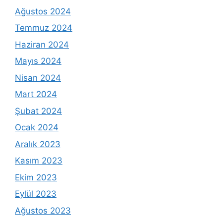
Ağustos 2024
Temmuz 2024
Haziran 2024
Mayıs 2024
Nisan 2024
Mart 2024
Şubat 2024
Ocak 2024
Aralık 2023
Kasım 2023
Ekim 2023
Eylül 2023
Ağustos 2023