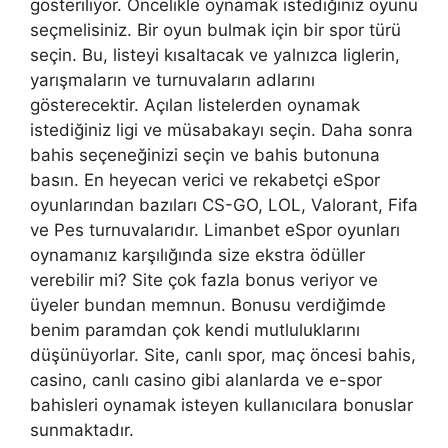
gösteriliyor. Öncelikle oynamak istediğiniz oyunu
seçmelisiniz. Bir oyun bulmak için bir spor türü
seçin. Bu, listeyi kısaltacak ve yalnızca liglerin,
yarışmaların ve turnuvaların adlarını
gösterecektir. Açılan listelerden oynamak
istediğiniz ligi ve müsabakayı seçin. Daha sonra
bahis seçeneğinizi seçin ve bahis butonuna
basın. En heyecan verici ve rekabetçi eSpor
oyunlarından bazıları CS-GO, LOL, Valorant, Fifa
ve Pes turnuvalarıdır. Limanbet eSpor oyunları
oynamanız karşılığında size ekstra ödüller
verebilir mi? Site çok fazla bonus veriyor ve
üyeler bundan memnun. Bonusu verdiğimde
benim paramdan çok kendi mutluluklarını
düşünüyorlar. Site, canlı spor, maç öncesi bahis,
casino, canlı casino gibi alanlarda ve e-spor
bahisleri oynamak isteyen kullanıcılara bonuslar
sunmaktadır.