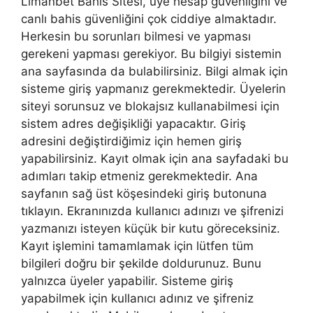
Limanbet Bahis Sitesi, üye hesap güvenliğini ve
canlı bahis güvenliğini çok ciddiye almaktadır.
Herkesin bu sorunları bilmesi ve yapması
gerekeni yapması gerekiyor. Bu bilgiyi sistemin
ana sayfasında da bulabilirsiniz. Bilgi almak için
sisteme giriş yapmanız gerekmektedir. Üyelerin
siteyi sorunsuz ve blokajsız kullanabilmesi için
sistem adres değişikliği yapacaktır. Giriş
adresini değiştirdiğimiz için hemen giriş
yapabilirsiniz. Kayıt olmak için ana sayfadaki bu
adımları takip etmeniz gerekmektedir. Ana
sayfanın sağ üst köşesindeki giriş butonuna
tıklayın. Ekranınızda kullanıcı adınızı ve şifrenizi
yazmanızı isteyen küçük bir kutu göreceksiniz.
Kayıt işlemini tamamlamak için lütfen tüm
bilgileri doğru bir şekilde doldurunuz. Bunu
yalnızca üyeler yapabilir. Sisteme giriş
yapabilmek için kullanıcı adınız ve şifreniz