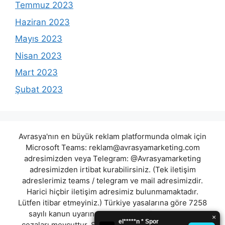
Temmuz 2023
Haziran 2023
Mayıs 2023
Nisan 2023
Mart 2023
Şubat 2023
Avrasya'nın en büyük reklam platformunda olmak için
Microsoft Teams:
reklam@avrasyamarketing.com
adresimizden veya Telegram: @Avrasyamarketing
adresimizden irtibat kurabilirsiniz. (Tek iletişim
adreslerimiz teams / telegram ve mail adresimizdir.
Harici hiçbir iletişim adresimiz bulunmamaktadır.
Lütfen itibar etmeyiniz.) Türkiye yasalarına göre 7258
sayılı kanun uyarınca yasa dışı bahis oynamanın
cezaları mevcuttur. Şu an bulunduğunuz site hiç bir