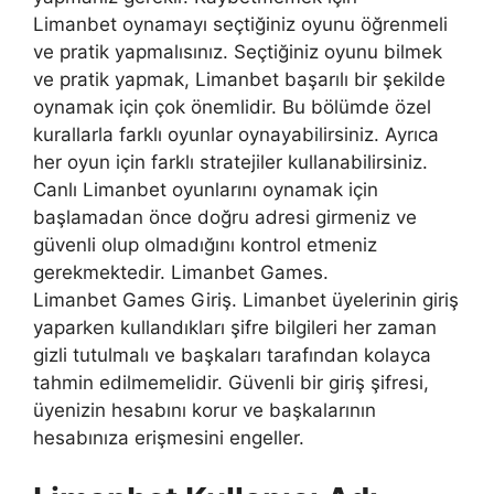
Limanbet oynamayı seçtiğiniz oyunu öğrenmeli
ve pratik yapmalısınız. Seçtiğiniz oyunu bilmek
ve pratik yapmak, Limanbet başarılı bir şekilde
oynamak için çok önemlidir. Bu bölümde özel
kurallarla farklı oyunlar oynayabilirsiniz. Ayrıca
her oyun için farklı stratejiler kullanabilirsiniz.
Canlı Limanbet oyunlarını oynamak için
başlamadan önce doğru adresi girmeniz ve
güvenli olup olmadığını kontrol etmeniz
gerekmektedir. Limanbet Games.
Limanbet Games Giriş. Limanbet üyelerinin giriş
yaparken kullandıkları şifre bilgileri her zaman
gizli tutulmalı ve başkaları tarafından kolayca
tahmin edilmemelidir. Güvenli bir giriş şifresi,
üyenizin hesabını korur ve başkalarının
hesabınıza erişmesini engeller.