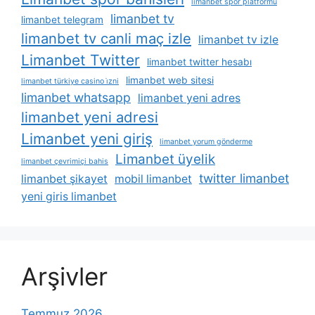
limanbet spor platformu
limanbet tv
limanbet telegram
limanbet tv canli maç izle
limanbet tv izle
Limanbet Twitter
limanbet twitter hesabı
limanbet web sitesi
limanbet türkiye casino i̇zni
limanbet whatsapp
limanbet yeni adres
limanbet yeni adresi
Limanbet yeni giriş
limanbet yorum gönderme
Limanbet üyelik
limanbet çevrimiçi bahis
twitter limanbet
limanbet şikayet
mobil limanbet
yeni giris limanbet
Arşivler
Temmuz 2026