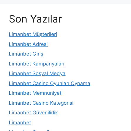
Son Yazılar
Limanbet Müşterileri
Limanbet Adresi
Limanbet Giriş
Limanbet Kampanyaları
Limanbet Sosyal Medya
Limanbet Casino Oyunları Oynama
Limanbet Memnuniyeti
Limanbet Casino Kategorisi
Limanbet Güvenilirlik
Limanbet