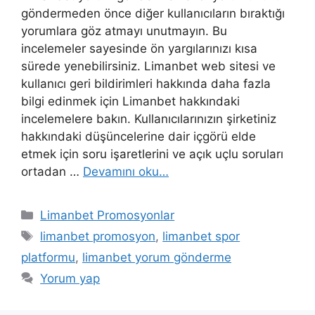
göndermeden önce diğer kullanıcıların bıraktığı
yorumlara göz atmayı unutmayın. Bu
incelemeler sayesinde ön yargılarınızı kısa
sürede yenebilirsiniz. Limanbet web sitesi ve
kullanıcı geri bildirimleri hakkında daha fazla
bilgi edinmek için Limanbet hakkındaki
incelemelere bakın. Kullanıcılarınızın şirketiniz
hakkındaki düşüncelerine dair içgörü elde
etmek için soru işaretlerini ve açık uçlu soruları
ortadan …
Devamını oku…
Kategoriler
Limanbet Promosyonlar
Etiketler
limanbet promosyon
,
limanbet spor
platformu
,
limanbet yorum gönderme
Yorum yap