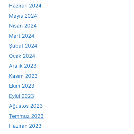
Haziran 2024
Mayıs 2024
Nisan 2024
Mart 2024
Şubat 2024
Ocak 2024
Aralık 2023
Kasım 2023
Ekim 2023
Eylül 2023
Ağustos 2023
Temmuz 2023
Haziran 2023