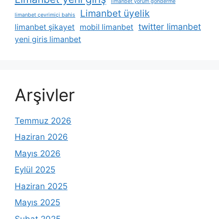
limanbet yorum gönderme
Limanbet üyelik
limanbet çevrimiçi bahis
twitter limanbet
limanbet şikayet
mobil limanbet
yeni giris limanbet
Arşivler
Temmuz 2026
Haziran 2026
Mayıs 2026
Eylül 2025
Haziran 2025
Mayıs 2025
Şubat 2025