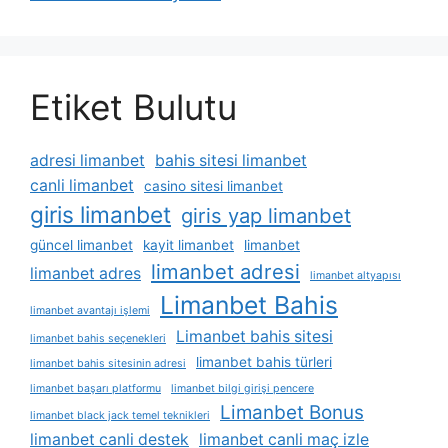
Etiket Bulutu
adresi limanbet
bahis sitesi limanbet
canli limanbet
casino sitesi limanbet
giris limanbet
giris yap limanbet
güncel limanbet
kayit limanbet
limanbet
limanbet adresi
limanbet adres
limanbet altyapısı
Limanbet Bahis
limanbet avantajı işlemi
Limanbet bahis sitesi
limanbet bahis seçenekleri
limanbet bahis türleri
limanbet bahis sitesinin adresi
limanbet başarı platformu
limanbet bilgi girişi pencere
Limanbet Bonus
limanbet black jack temel teknikleri
limanbet canli destek
limanbet canli maç izle