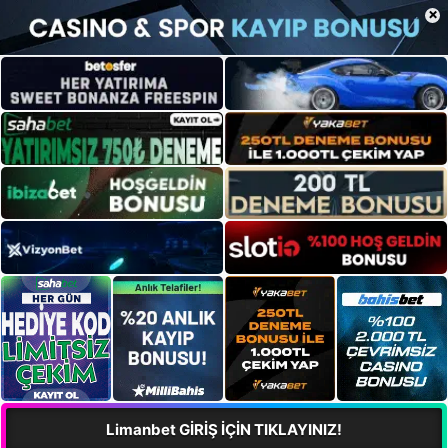
×
Limanbet GİRİŞ İÇİN TIKLAYINIZ!