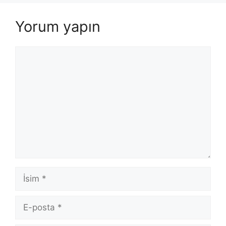
Yorum yapın
Yorum
İsim
E-
posta