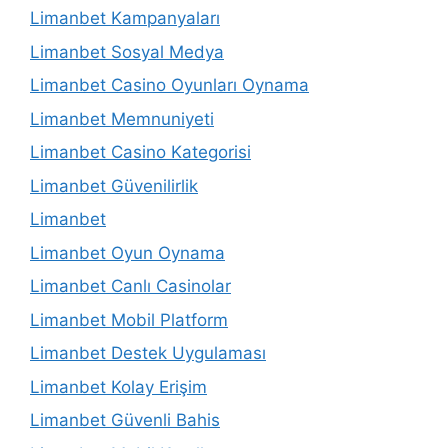
Limanbet Kampanyaları
Limanbet Sosyal Medya
Limanbet Casino Oyunları Oynama
Limanbet Memnuniyeti
Limanbet Casino Kategorisi
Limanbet Güvenilirlik
Limanbet
Limanbet Oyun Oynama
Limanbet Canlı Casinolar
Limanbet Mobil Platform
Limanbet Destek Uygulaması
Limanbet Kolay Erişim
Limanbet Güvenli Bahis