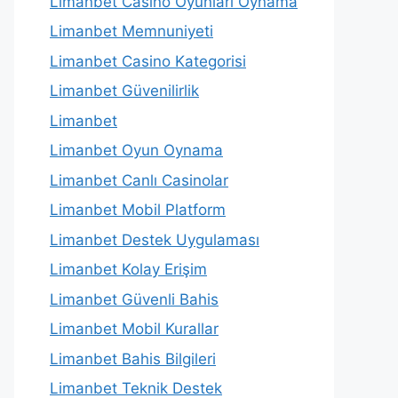
Limanbet Casino Oyunları Oynama
Limanbet Memnuniyeti
Limanbet Casino Kategorisi
Limanbet Güvenilirlik
Limanbet
Limanbet Oyun Oynama
Limanbet Canlı Casinolar
Limanbet Mobil Platform
Limanbet Destek Uygulaması
Limanbet Kolay Erişim
Limanbet Güvenli Bahis
Limanbet Mobil Kurallar
Limanbet Bahis Bilgileri
Limanbet Teknik Destek