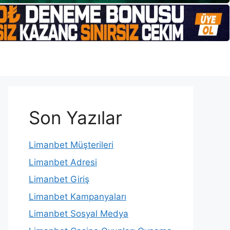
Son Yazılar
Limanbet Müşterileri
Limanbet Adresi
Limanbet Giriş
Limanbet Kampanyaları
Limanbet Sosyal Medya