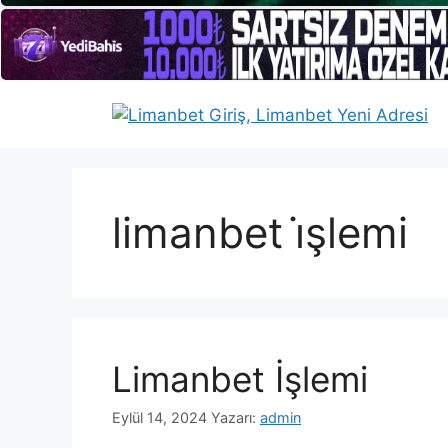
İçeriğe
atla
limanbet i̇şlemi
Limanbet İşlemi
Eylül 14, 2024
Yazarı:
admin