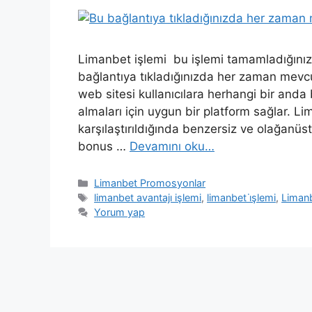
Limanbet işlemi bu işlemi tamamladığınızd
bağlantıya tıkladığınızda her zaman mevc
web sitesi kullanıcılara herhangi bir anda 
almaları için uygun bir platform sağlar. L
karşılaştırıldığında benzersiz ve olağanüs
bonus …
Devamını oku…
Kategoriler
Limanbet Promosyonlar
Etiketler
limanbet avantajı işlemi
,
limanbet i̇şlemi
,
Limanb
Yorum yap