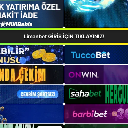
Limanbet GİRİŞ İÇİN TIKLAYINIZ!