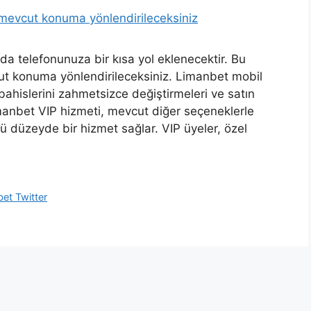
a telefonunuza bir kısa yol eklenecektir. Bu
ut konuma yönlendirileceksiniz. Limanbet mobil
bahislerini zahmetsizce değiştirmeleri ve satın
imanbet VIP hizmeti, mevcut diğer seçeneklerle
tü düzeyde bir hizmet sağlar. VIP üyeler, özel
et Twitter