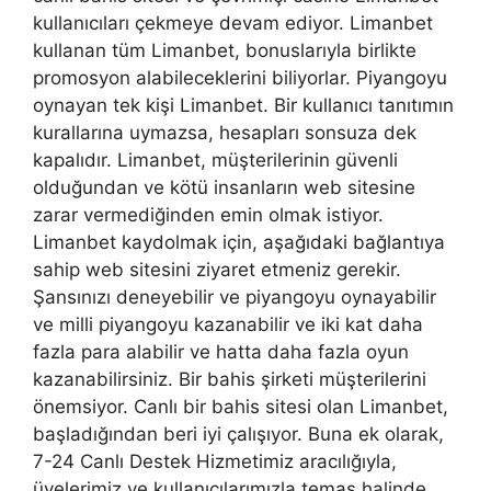
kullanıcıları çekmeye devam ediyor. Limanbet
kullanan tüm Limanbet, bonuslarıyla birlikte
promosyon alabileceklerini biliyorlar. Piyangoyu
oynayan tek kişi Limanbet. Bir kullanıcı tanıtımın
kurallarına uymazsa, hesapları sonsuza dek
kapalıdır. Limanbet, müşterilerinin güvenli
olduğundan ve kötü insanların web sitesine
zarar vermediğinden emin olmak istiyor.
Limanbet kaydolmak için, aşağıdaki bağlantıya
sahip web sitesini ziyaret etmeniz gerekir.
Şansınızı deneyebilir ve piyangoyu oynayabilir
ve milli piyangoyu kazanabilir ve iki kat daha
fazla para alabilir ve hatta daha fazla oyun
kazanabilirsiniz. Bir bahis şirketi müşterilerini
önemsiyor. Canlı bir bahis sitesi olan Limanbet,
başladığından beri iyi çalışıyor. Buna ek olarak,
7-24 Canlı Destek Hizmetimiz aracılığıyla,
üyelerimiz ve kullanıcılarımızla temas halinde