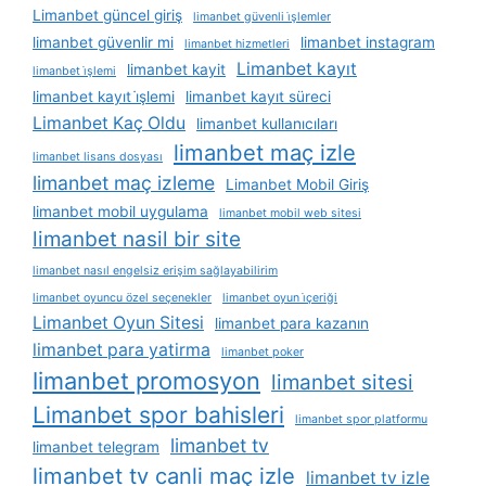
Limanbet güncel giriş
limanbet güvenli i̇şlemler
limanbet güvenlir mi
limanbet instagram
limanbet hizmetleri
Limanbet kayıt
limanbet kayit
limanbet i̇şlemi
limanbet kayıt i̇şlemi
limanbet kayıt süreci
Limanbet Kaç Oldu
limanbet kullanıcıları
limanbet maç izle
limanbet lisans dosyası
limanbet maç izleme
Limanbet Mobil Giriş
limanbet mobil uygulama
limanbet mobil web sitesi
limanbet nasil bir site
limanbet nasıl engelsiz erişim sağlayabilirim
limanbet oyuncu özel seçenekler
limanbet oyun i̇çeriği
Limanbet Oyun Sitesi
limanbet para kazanın
limanbet para yatirma
limanbet poker
limanbet promosyon
limanbet sitesi
Limanbet spor bahisleri
limanbet spor platformu
limanbet tv
limanbet telegram
limanbet tv canli maç izle
limanbet tv izle