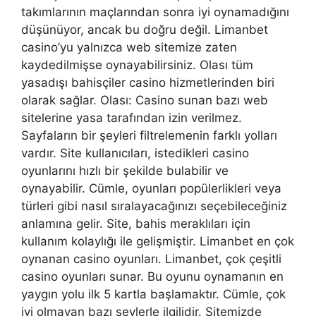
takımlarının maçlarından sonra iyi oynamadığını
düşünüyor, ancak bu doğru değil. Limanbet
casino’yu yalnızca web sitemize zaten
kaydedilmişse oynayabilirsiniz. Olası tüm
yasadışı bahisçiler casino hizmetlerinden biri
olarak sağlar. Olası: Casino sunan bazı web
sitelerine yasa tarafından izin verilmez.
Sayfaların bir şeyleri filtrelemenin farklı yolları
vardır. Site kullanıcıları, istedikleri casino
oyunlarını hızlı bir şekilde bulabilir ve
oynayabilir. Cümle, oyunları popülerlikleri veya
türleri gibi nasıl sıralayacağınızı seçebileceğiniz
anlamına gelir. Site, bahis meraklıları için
kullanım kolaylığı ile gelişmiştir. Limanbet en çok
oynanan casino oyunları. Limanbet, çok çeşitli
casino oyunları sunar. Bu oyunu oynamanın en
yaygın yolu ilk 5 kartla başlamaktır. Cümle, çok
iyi olmayan bazı şeylerle ilgilidir. Sitemizde