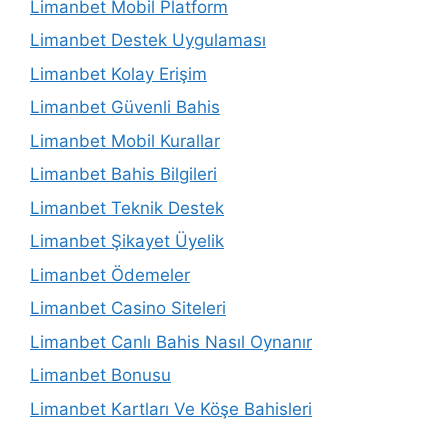
Limanbet Mobil Platform
Limanbet Destek Uygulaması
Limanbet Kolay Erişim
Limanbet Güvenli Bahis
Limanbet Mobil Kurallar
Limanbet Bahis Bilgileri
Limanbet Teknik Destek
Limanbet Şikayet Üyelik
Limanbet Ödemeler
Limanbet Casino Siteleri
Limanbet Canlı Bahis Nasıl Oynanır
Limanbet Bonusu
Limanbet Kartları Ve Köşe Bahisleri