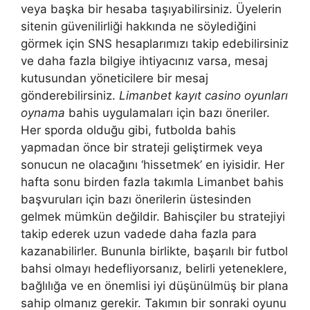
veya başka bir hesaba taşıyabilirsiniz. Üyelerin
sitenin güvenilirliği hakkında ne söylediğini
görmek için SNS hesaplarımızı takip edebilirsiniz
ve daha fazla bilgiye ihtiyacınız varsa, mesaj
kutusundan yöneticilere bir mesaj
gönderebilirsiniz.
Limanbet kayıt casino oyunları
oynama
bahis uygulamaları için bazı öneriler.
Her sporda olduğu gibi, futbolda bahis
yapmadan önce bir strateji geliştirmek veya
sonucun ne olacağını ‘hissetmek’ en iyisidir. Her
hafta sonu birden fazla takımla Limanbet bahis
başvuruları için bazı önerilerin üstesinden
gelmek mümkün değildir. Bahisçiler bu stratejiyi
takip ederek uzun vadede daha fazla para
kazanabilirler. Bununla birlikte, başarılı bir futbol
bahsi olmayı hedefliyorsanız, belirli yeteneklere,
bağlılığa ve en önemlisi iyi düşünülmüş bir plana
sahip olmanız gerekir. Takımın bir sonraki oyunu