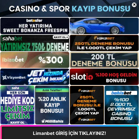
×
Limanbet GİRİŞ İÇİN TIKLAYINIZ!