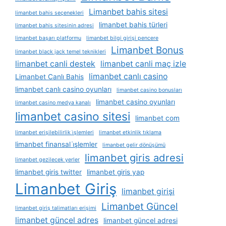
Limanbet bahis sitesi
limanbet bahis seçenekleri
limanbet bahis türleri
limanbet bahis sitesinin adresi
limanbet başarı platformu
limanbet bilgi girişi pencere
Limanbet Bonus
limanbet black jack temel teknikleri
limanbet canli destek
limanbet canli maç izle
limanbet canlı casino
Limanbet Canlı Bahis
limanbet canlı casino oyunları
limanbet casino bonusları
limanbet casino oyunları
limanbet casino medya kanalı
limanbet casino sitesi
limanbet com
limanbet erişilebilirlik i̇şlemleri
limanbet etkinlik tıklama
limanbet finansal i̇şlemler
limanbet gelir dönüşümü
limanbet giris adresi
limanbet gezilecek yerler
limanbet giris twitter
limanbet giris yap
Limanbet Giriş
limanbet girişi
Limanbet Güncel
limanbet giriş talimatları erişimi
limanbet güncel adres
limanbet güncel adresi