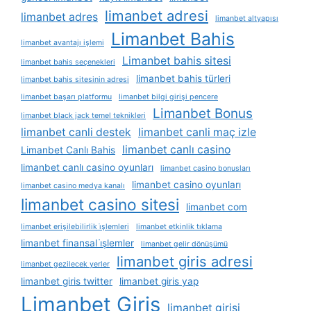
limanbet adresi
limanbet adres
limanbet altyapısı
Limanbet Bahis
limanbet avantajı işlemi
Limanbet bahis sitesi
limanbet bahis seçenekleri
limanbet bahis türleri
limanbet bahis sitesinin adresi
limanbet başarı platformu
limanbet bilgi girişi pencere
Limanbet Bonus
limanbet black jack temel teknikleri
limanbet canli destek
limanbet canli maç izle
limanbet canlı casino
Limanbet Canlı Bahis
limanbet canlı casino oyunları
limanbet casino bonusları
limanbet casino oyunları
limanbet casino medya kanalı
limanbet casino sitesi
limanbet com
limanbet erişilebilirlik i̇şlemleri
limanbet etkinlik tıklama
limanbet finansal i̇şlemler
limanbet gelir dönüşümü
limanbet giris adresi
limanbet gezilecek yerler
limanbet giris twitter
limanbet giris yap
Limanbet Giriş
limanbet girişi