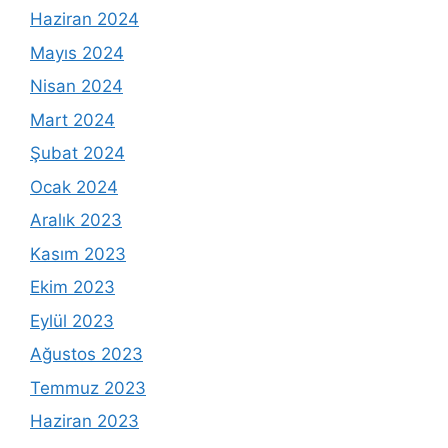
Haziran 2024
Mayıs 2024
Nisan 2024
Mart 2024
Şubat 2024
Ocak 2024
Aralık 2023
Kasım 2023
Ekim 2023
Eylül 2023
Ağustos 2023
Temmuz 2023
Haziran 2023