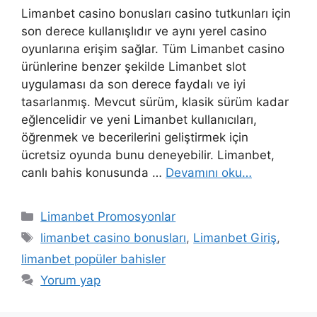
Limanbet casino bonusları casino tutkunları için
son derece kullanışlıdır ve aynı yerel casino
oyunlarına erişim sağlar. Tüm Limanbet casino
ürünlerine benzer şekilde Limanbet slot
uygulaması da son derece faydalı ve iyi
tasarlanmış. Mevcut sürüm, klasik sürüm kadar
eğlencelidir ve yeni Limanbet kullanıcıları,
öğrenmek ve becerilerini geliştirmek için
ücretsiz oyunda bunu deneyebilir. Limanbet,
canlı bahis konusunda …
Devamını oku…
Kategoriler
Limanbet Promosyonlar
Etiketler
limanbet casino bonusları
,
Limanbet Giriş
,
limanbet popüler bahisler
Yorum yap