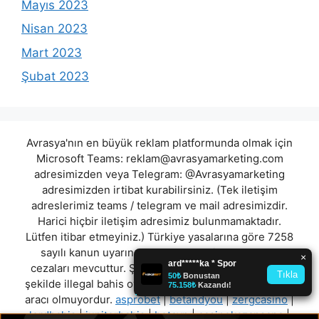
Mayıs 2023
Nisan 2023
Mart 2023
Şubat 2023
Avrasya'nın en büyük reklam platformunda olmak için
Microsoft Teams:
reklam@avrasyamarketing.com
adresimizden veya Telegram: @Avrasyamarketing
adresimizden irtibat kurabilirsiniz. (Tek iletişim
adreslerimiz teams / telegram ve mail adresimizdir.
Harici hiçbir iletişim adresimiz bulunmamaktadır.
Lütfen itibar etmeyiniz.) Türkiye yasalarına göre 7258
sayılı kanun uyarınca yasa dışı bahis oynamanın
cezaları mevcuttur. Şu an bulunduğunuz site hiç bir
şekilde illegal bahis oyunları oynatmıyor ve oynamaya
aracı olmuyordur.
asprobet
|
betandyou
|
zergcasino
|
lordbahis
|
jupiterbahis
|
betcyp
|
casinokazansana
|