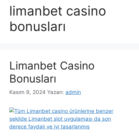
limanbet casino
bonusları
Limanbet Casino
Bonusları
Kasım 9, 2024
Yazarı:
admin