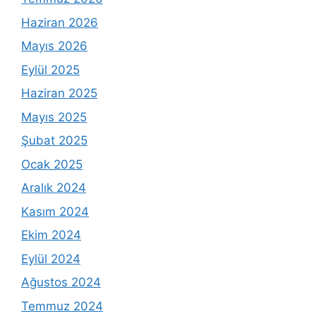
Haziran 2026
Mayıs 2026
Eylül 2025
Haziran 2025
Mayıs 2025
Şubat 2025
Ocak 2025
Aralık 2024
Kasım 2024
Ekim 2024
Eylül 2024
Ağustos 2024
Temmuz 2024