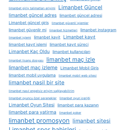
Limanbet Güncel
limanbet giriş talimatları erişimi
limanbet güncel adres
limanbet güncel adresi
Limanbet güncel giriş
limanbet güvenli i̇şlemler
limanbet güvenlir mi
limanbet instagram
limanbet hizmetleri
Limanbet kayıt
limanbet kayit
limanbet i̇şlemi
limanbet kayıt i̇şlemi
limanbet kayıt süreci
Limanbet Kaç Oldu
limanbet kullanıcıları
limanbet maç izle
limanbet lisans dosyası
limanbet maç izleme
Limanbet Mobil Giriş
limanbet mobil uygulama
limanbet mobil web sitesi
limanbet nasil bir site
limanbet nasıl engelsiz erişim sağlayabilirim
limanbet oyuncu özel seçenekler
limanbet oyun i̇çeriği
Limanbet Oyun Sitesi
limanbet para kazanın
limanbet para yatirma
limanbet poker
limanbet promosyon
limanbet sitesi
Limanbet spor bahisleri