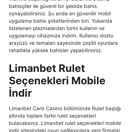
bahisçiler ile güvenli bir şekilde bahis
oynayabilirsiniz. Şu anda en güvenilir mobil
uygulama bahis şirketlerinden biri. Yukarıda
listelenen plazmalardan birini kullanın ve
uygulamayı cihazınıza indirin. Kullanıcı dostu
arayüzü ve temaları sayesinde çeşitli oyunlara
rahatlıkla yüksek bahisler yapabilirsiniz.
Limanbet Rulet
Seçenekleri Mobile
İndir
Limanbet Canlı Casino bölümünde Rulet başlığı
altında toplam farklı rulet seçenekleri
bulacaksınız.
Limanbet rulet seçenekleri mobile
i̇ndir
sitesindeki oyun sağlayıcılara yeni firmalar