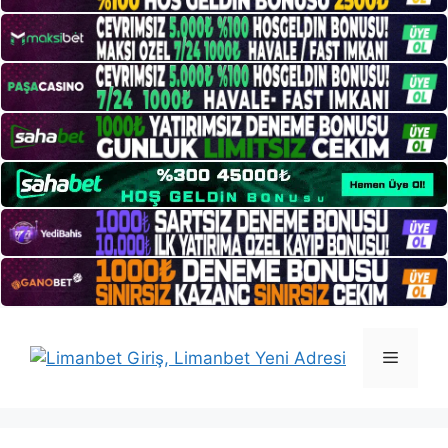
İçeriğe
atla
Menü