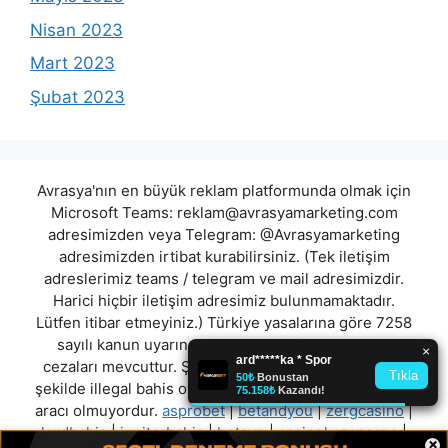
Nisan 2023
Mart 2023
Şubat 2023
Avrasya'nın en büyük reklam platformunda olmak için
Microsoft Teams:
reklam@avrasyamarketing.com
adresimizden veya Telegram: @Avrasyamarketing
adresimizden irtibat kurabilirsiniz. (Tek iletişim
adreslerimiz teams / telegram ve mail adresimizdir.
Harici hiçbir iletişim adresimiz bulunmamaktadır.
Lütfen itibar etmeyiniz.) Türkiye yasalarına göre 7258
sayılı kanun uyarınca yasa dışı bahis oynamanın
cezaları mevcuttur. Şu an bulunduğunuz site hiç bir
şekilde illegal bahis oyunları oynatmıyor ve oynamaya
aracı olmuyordur.
asprobet
|
betandyou
|
zergcasino
|
lordbahis
|
jupiterbahis
|
betcyp
|
casinokazansana
|
×