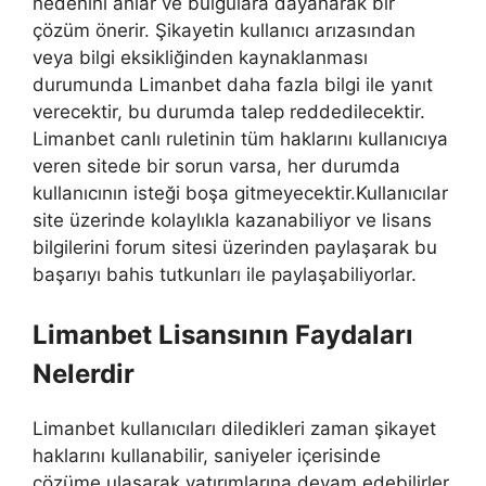
nedenini anlar ve bulgulara dayanarak bir
çözüm önerir. Şikayetin kullanıcı arızasından
veya bilgi eksikliğinden kaynaklanması
durumunda Limanbet daha fazla bilgi ile yanıt
verecektir, bu durumda talep reddedilecektir.
Limanbet canlı ruletinin tüm haklarını kullanıcıya
veren sitede bir sorun varsa, her durumda
kullanıcının isteği boşa gitmeyecektir.Kullanıcılar
site üzerinde kolaylıkla kazanabiliyor ve lisans
bilgilerini forum sitesi üzerinden paylaşarak bu
başarıyı bahis tutkunları ile paylaşabiliyorlar.
Limanbet Lisansının Faydaları
Nelerdir
Limanbet kullanıcıları diledikleri zaman şikayet
haklarını kullanabilir, saniyeler içerisinde
çözüme ulaşarak yatırımlarına devam edebilirler.