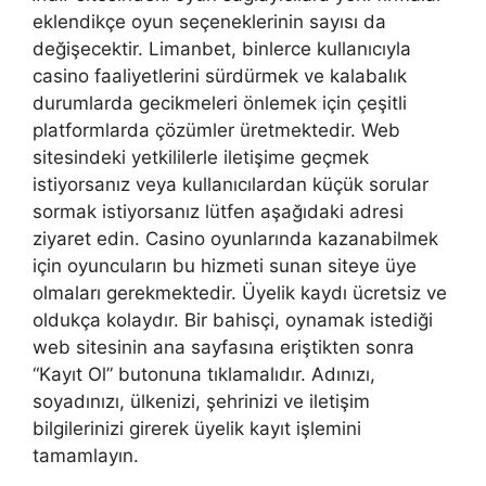
eklendikçe oyun seçeneklerinin sayısı da
değişecektir. Limanbet, binlerce kullanıcıyla
casino faaliyetlerini sürdürmek ve kalabalık
durumlarda gecikmeleri önlemek için çeşitli
platformlarda çözümler üretmektedir. Web
sitesindeki yetkililerle iletişime geçmek
istiyorsanız veya kullanıcılardan küçük sorular
sormak istiyorsanız lütfen aşağıdaki adresi
ziyaret edin. Casino oyunlarında kazanabilmek
için oyuncuların bu hizmeti sunan siteye üye
olmaları gerekmektedir. Üyelik kaydı ücretsiz ve
oldukça kolaydır. Bir bahisçi, oynamak istediği
web sitesinin ana sayfasına eriştikten sonra
“Kayıt Ol” butonuna tıklamalıdır. Adınızı,
soyadınızı, ülkenizi, şehrinizi ve iletişim
bilgilerinizi girerek üyelik kayıt işlemini
tamamlayın.