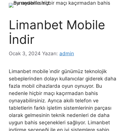
Limanbet Mobile
İndir
Ocak 3, 2024
Yazarı:
admin
Limanbet mobile i̇ndir günümüz teknolojik
sebeplerinden dolayı kullanıcılar giderek daha
fazla mobil cihazlarda oyun oynuyor. Bu
nedenle hiçbir maçı kaçırmadan bahis
oynayabilirsiniz. Ayrıca akıllı telefon ve
tabletlerin farklı işletim sistemlerinin parçası
olarak gelmesinin teknik nedenleri de daha
uygun bahis seçenekleri sağlıyor. Limanbet
indirme seçeneği ile en iyi sistemlere sahip