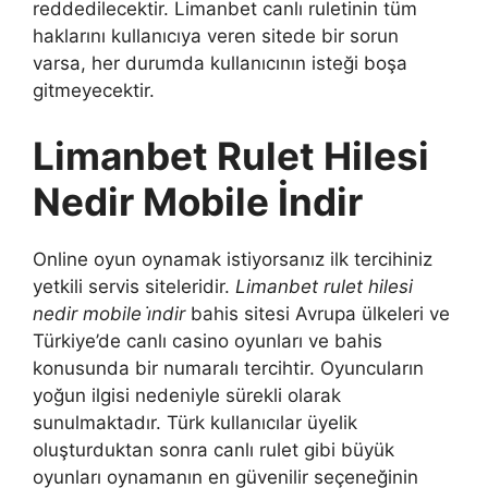
reddedilecektir. Limanbet canlı ruletinin tüm
haklarını kullanıcıya veren sitede bir sorun
varsa, her durumda kullanıcının isteği boşa
gitmeyecektir.
Limanbet Rulet Hilesi
Nedir Mobile İndir
Online oyun oynamak istiyorsanız ilk tercihiniz
yetkili servis siteleridir.
Limanbet rulet hilesi
nedir mobile i̇ndir
bahis sitesi Avrupa ülkeleri ve
Türkiye’de canlı casino oyunları ve bahis
konusunda bir numaralı tercihtir. Oyuncuların
yoğun ilgisi nedeniyle sürekli olarak
sunulmaktadır. Türk kullanıcılar üyelik
oluşturduktan sonra canlı rulet gibi büyük
oyunları oynamanın en güvenilir seçeneğinin