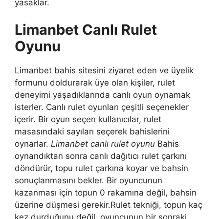
yasaklar.
Limanbet Canlı Rulet
Oyunu
Limanbet bahis sitesini ziyaret eden ve üyelik
formunu doldurarak üye olan kişiler, rulet
deneyimi yaşadıklarında canlı oyun oynamak
isterler. Canlı rulet oyunları çeşitli seçenekler
içerir. Bir oyun seçen kullanıcılar, rulet
masasındaki sayıları seçerek bahislerini
oynarlar.
Limanbet canlı rulet oyunu
Bahis
oynandıktan sonra canlı dağıtıcı rulet çarkını
döndürür, topu rulet çarkına koyar ve bahsin
sonuçlanmasını bekler. Bir oyuncunun
kazanması için topun 0 rakamına değil, bahsin
üzerine düşmesi gerekir.Rulet tekniği, topun kaç
kez durduğunu değil, oyuncunun bir sonraki