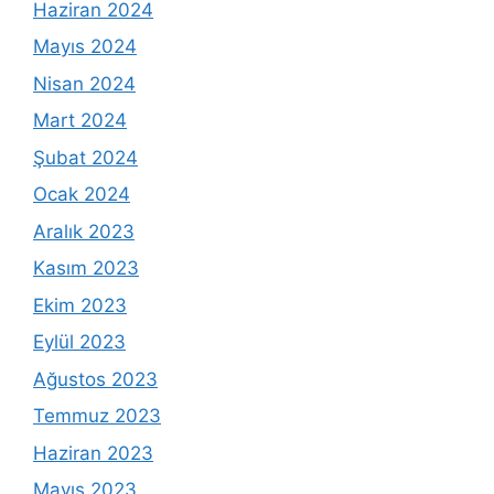
Haziran 2024
Mayıs 2024
Nisan 2024
Mart 2024
Şubat 2024
Ocak 2024
Aralık 2023
Kasım 2023
Ekim 2023
Eylül 2023
Ağustos 2023
Temmuz 2023
Haziran 2023
Mayıs 2023