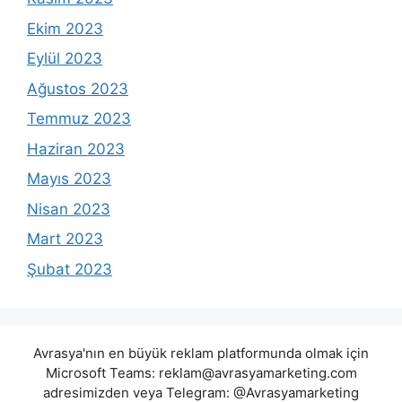
Ekim 2023
Eylül 2023
Ağustos 2023
Temmuz 2023
Haziran 2023
Mayıs 2023
Nisan 2023
Mart 2023
Şubat 2023
Avrasya'nın en büyük reklam platformunda olmak için
Microsoft Teams:
reklam@avrasyamarketing.com
adresimizden veya Telegram: @Avrasyamarketing