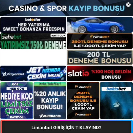
×
Limanbet GİRİŞ İÇİN TIKLAYINIZ!