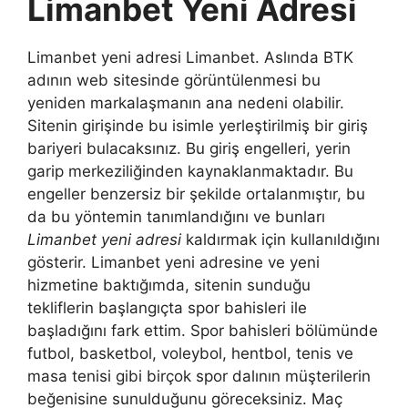
Limanbet Yeni Adresi
Limanbet yeni adresi Limanbet. Aslında BTK
adının web sitesinde görüntülenmesi bu
yeniden markalaşmanın ana nedeni olabilir.
Sitenin girişinde bu isimle yerleştirilmiş bir giriş
bariyeri bulacaksınız. Bu giriş engelleri, yerin
garip merkeziliğinden kaynaklanmaktadır. Bu
engeller benzersiz bir şekilde ortalanmıştır, bu
da bu yöntemin tanımlandığını ve bunları
Limanbet yeni adresi
kaldırmak için kullanıldığını
gösterir. Limanbet yeni adresine ve yeni
hizmetine baktığımda, sitenin sunduğu
tekliflerin başlangıçta spor bahisleri ile
başladığını fark ettim. Spor bahisleri bölümünde
futbol, ​​basketbol, ​​voleybol, hentbol, ​​tenis ve
masa tenisi gibi birçok spor dalının müşterilerin
beğenisine sunulduğunu göreceksiniz. Maç