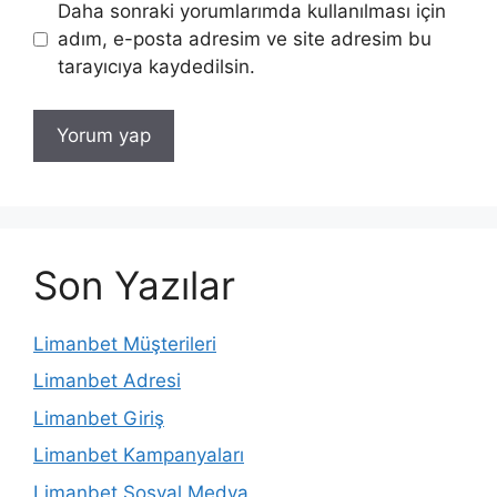
Daha sonraki yorumlarımda kullanılması için
adım, e-posta adresim ve site adresim bu
tarayıcıya kaydedilsin.
Son Yazılar
Limanbet Müşterileri
Limanbet Adresi
Limanbet Giriş
Limanbet Kampanyaları
Limanbet Sosyal Medya