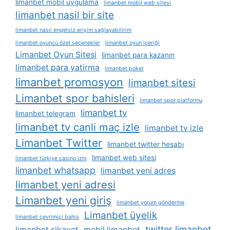
limanbet mobil uygulama
limanbet mobil web sitesi
limanbet nasil bir site
limanbet nasıl engelsiz erişim sağlayabilirim
limanbet oyuncu özel seçenekler
limanbet oyun i̇çeriği
Limanbet Oyun Sitesi
limanbet para kazanın
limanbet para yatirma
limanbet poker
limanbet promosyon
limanbet sitesi
Limanbet spor bahisleri
limanbet spor platformu
limanbet tv
limanbet telegram
limanbet tv canli maç izle
limanbet tv izle
Limanbet Twitter
limanbet twitter hesabı
limanbet web sitesi
limanbet türkiye casino i̇zni
limanbet whatsapp
limanbet yeni adres
limanbet yeni adresi
Limanbet yeni giriş
limanbet yorum gönderme
Limanbet üyelik
limanbet çevrimiçi bahis
twitter limanbet
limanbet şikayet
mobil limanbet