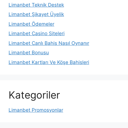
Limanbet Teknik Destek
Limanbet Şikayet Üyelik
Limanbet Ödemeler
Limanbet Casino Siteleri
Limanbet Canlı Bahis Nasıl Oynanır
Limanbet Bonusu
Limanbet Kartları Ve Köşe Bahisleri
Kategoriler
Limanbet Promosyonlar