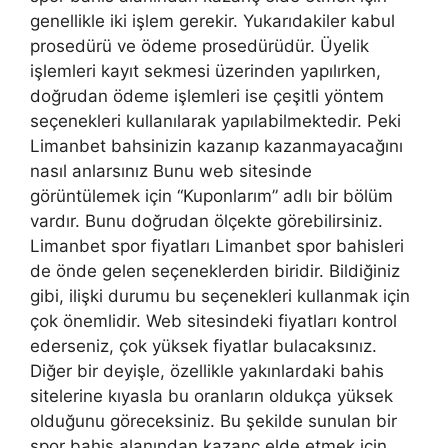
genellikle iki işlem gerekir. Yukarıdakiler kabul
prosedürü ve ödeme prosedürüdür. Üyelik
işlemleri kayıt sekmesi üzerinden yapılırken,
doğrudan ödeme işlemleri ise çeşitli yöntem
seçenekleri kullanılarak yapılabilmektedir. Peki
Limanbet bahsinizin kazanıp kazanmayacağını
nasıl anlarsınız Bunu web sitesinde
görüntülemek için “Kuponlarım” adlı bir bölüm
vardır. Bunu doğrudan ölçekte görebilirsiniz.
Limanbet spor fiyatları Limanbet spor bahisleri
de önde gelen seçeneklerden biridir. Bildiğiniz
gibi, ilişki durumu bu seçenekleri kullanmak için
çok önemlidir. Web sitesindeki fiyatları kontrol
ederseniz, çok yüksek fiyatlar bulacaksınız.
Diğer bir deyişle, özellikle yakınlardaki bahis
sitelerine kıyasla bu oranların oldukça yüksek
olduğunu göreceksiniz. Bu şekilde sunulan bir
spor bahis alanından kazanç elde etmek için