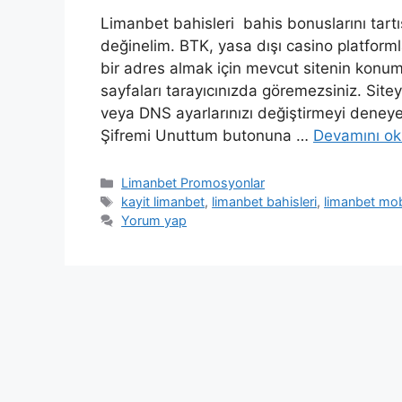
Limanbet bahisleri bahis bonuslarını tart
değinelim. BTK, yasa dışı casino platforml
bir adres almak için mevcut sitenin konum
sayfaları tarayıcınızda göremezsiniz. Sit
veya DNS ayarlarınızı değiştirmeyi deneyeb
Şifremi Unuttum butonuna …
Devamını o
Kategoriler
Limanbet Promosyonlar
Etiketler
kayit limanbet
,
limanbet bahisleri
,
limanbet mobi
Yorum yap