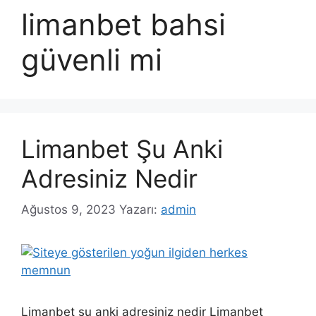
limanbet bahsi
güvenli mi
Limanbet Şu Anki
Adresiniz Nedir
Ağustos 9, 2023
Yazarı:
admin
Limanbet şu anki adresiniz nedir Limanbet