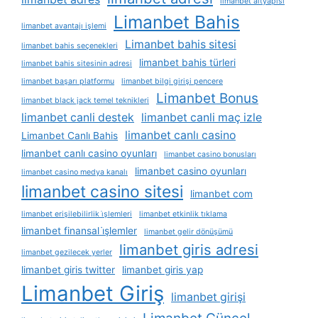
limanbet altyapısı
Limanbet Bahis
limanbet avantajı işlemi
Limanbet bahis sitesi
limanbet bahis seçenekleri
limanbet bahis türleri
limanbet bahis sitesinin adresi
limanbet başarı platformu
limanbet bilgi girişi pencere
Limanbet Bonus
limanbet black jack temel teknikleri
limanbet canli destek
limanbet canli maç izle
limanbet canlı casino
Limanbet Canlı Bahis
limanbet canlı casino oyunları
limanbet casino bonusları
limanbet casino oyunları
limanbet casino medya kanalı
limanbet casino sitesi
limanbet com
limanbet erişilebilirlik i̇şlemleri
limanbet etkinlik tıklama
limanbet finansal i̇şlemler
limanbet gelir dönüşümü
limanbet giris adresi
limanbet gezilecek yerler
limanbet giris twitter
limanbet giris yap
Limanbet Giriş
limanbet girişi