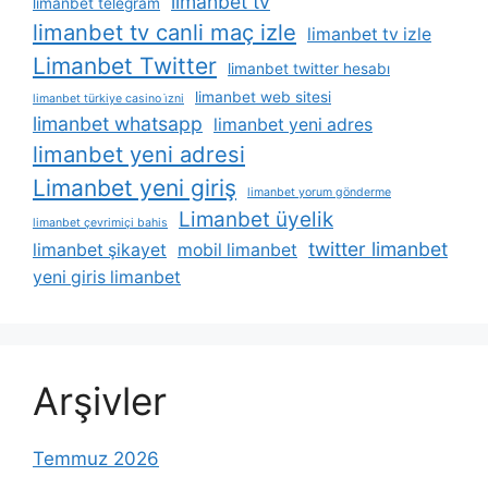
limanbet tv
limanbet telegram
limanbet tv canli maç izle
limanbet tv izle
Limanbet Twitter
limanbet twitter hesabı
limanbet web sitesi
limanbet türkiye casino i̇zni
limanbet whatsapp
limanbet yeni adres
limanbet yeni adresi
Limanbet yeni giriş
limanbet yorum gönderme
Limanbet üyelik
limanbet çevrimiçi bahis
twitter limanbet
limanbet şikayet
mobil limanbet
yeni giris limanbet
Arşivler
Temmuz 2026