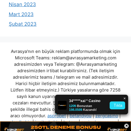
Nisan 2023
Mart 2023
Şubat 2023
Avrasya'nın en büyük reklam platformunda olmak için
Microsoft Teams:
reklam@avrasyamarketing.com
adresimizden veya Telegram: @Avrasyamarketing
adresimizden irtibat kurabilirsiniz. (Tek iletişim
adreslerimiz teams / telegram ve mail adresimizdir.
Harici hiçbir iletişim adresimiz bulunmamaktadır.
Lütfen itibar etmeyiniz.) Türkiye yasalarına göre 7258
sayılı kanun uyarınca yasa dışı bahis oynamanın
cezaları mevcuttur. Şu an bulunduğunuz site hiç bir
şekilde illegal bahis oyunları oynatmıyor ve oynamaya
aracı olmuyordur.
asprobet
|
betandyou
|
zergcasino
|
lordbahis
|
jupiterbahis
|
betcyp
|
casinokazansana
|
×
1win