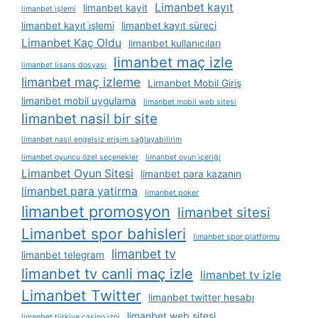
Limanbet kayıt
limanbet kayit
limanbet i̇şlemi
limanbet kayıt i̇şlemi
limanbet kayıt süreci
Limanbet Kaç Oldu
limanbet kullanıcıları
limanbet maç izle
limanbet lisans dosyası
limanbet maç izleme
Limanbet Mobil Giriş
limanbet mobil uygulama
limanbet mobil web sitesi
limanbet nasil bir site
limanbet nasıl engelsiz erişim sağlayabilirim
limanbet oyuncu özel seçenekler
limanbet oyun i̇çeriği
Limanbet Oyun Sitesi
limanbet para kazanın
limanbet para yatirma
limanbet poker
limanbet promosyon
limanbet sitesi
Limanbet spor bahisleri
limanbet spor platformu
limanbet tv
limanbet telegram
limanbet tv canli maç izle
limanbet tv izle
Limanbet Twitter
limanbet twitter hesabı
limanbet web sitesi
limanbet türkiye casino i̇zni