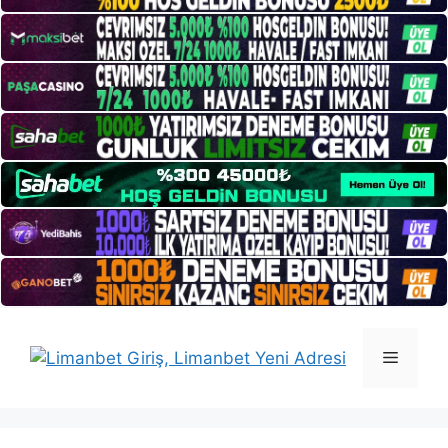
İçeriğe
atla
Menü