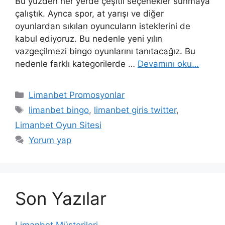
Bu yüzden her yerde çeşitli seçenekler sunmaya
çalıştık. Ayrıca spor, at yarışı ve diğer
oyunlardan sıkılan oyuncuların isteklerini de
kabul ediyoruz. Bu nedenle yeni yılın
vazgeçilmezi bingo oyunlarını tanıtacağız. Bu
nedenle farklı kategorilerde …
Devamını oku…
Kategoriler
Limanbet Promosyonlar
Etiketler
limanbet bingo
,
limanbet giris twitter
,
Limanbet Oyun Sitesi
Yorum yap
Son Yazılar