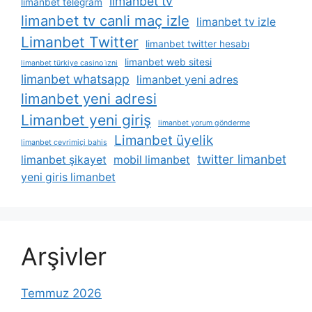
limanbet tv
limanbet telegram
limanbet tv canli maç izle
limanbet tv izle
Limanbet Twitter
limanbet twitter hesabı
limanbet web sitesi
limanbet türkiye casino i̇zni
limanbet whatsapp
limanbet yeni adres
limanbet yeni adresi
Limanbet yeni giriş
limanbet yorum gönderme
Limanbet üyelik
limanbet çevrimiçi bahis
twitter limanbet
limanbet şikayet
mobil limanbet
yeni giris limanbet
Arşivler
Temmuz 2026