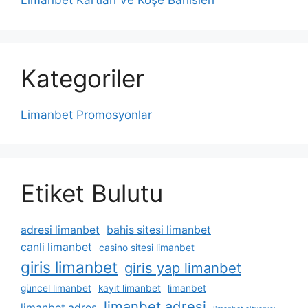
Limanbet Kartları Ve Köşe Bahisleri
Kategoriler
Limanbet Promosyonlar
Etiket Bulutu
adresi limanbet
bahis sitesi limanbet
canli limanbet
casino sitesi limanbet
giris limanbet
giris yap limanbet
güncel limanbet
kayit limanbet
limanbet
limanbet adresi
limanbet adres