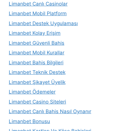
Limanbet Canlı Casinolar
Limanbet Mobil Platform
Limanbet Destek Uygulaması
Limanbet Kolay Erişim
Limanbet Güvenli Bahis
Limanbet Mobil Kurallar
Limanbet Bahis Bilgileri
Limanbet Teknik Destek
Limanbet Şikayet Üyelik
Limanbet Ödemeler
Limanbet Casino Siteleri
Limanbet Canlı Bahis Nasıl Oynanır
Limanbet Bonusu