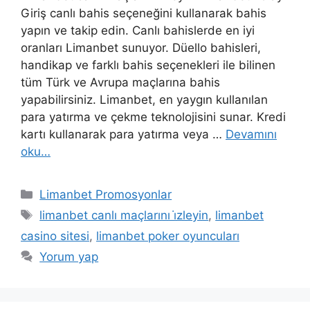
Giriş canlı bahis seçeneğini kullanarak bahis
yapın ve takip edin. Canlı bahislerde en iyi
oranları Limanbet sunuyor. Düello bahisleri,
handikap ve farklı bahis seçenekleri ile bilinen
tüm Türk ve Avrupa maçlarına bahis
yapabilirsiniz. Limanbet, en yaygın kullanılan
para yatırma ve çekme teknolojisini sunar. Kredi
kartı kullanarak para yatırma veya …
Devamını
oku…
Kategoriler
Limanbet Promosyonlar
Etiketler
limanbet canlı maçlarını i̇zleyin
,
limanbet
casino sitesi
,
limanbet poker oyuncuları
Yorum yap