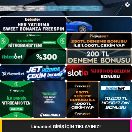
×
Limanbet GİRİŞ İÇİN TIKLAYINIZ!