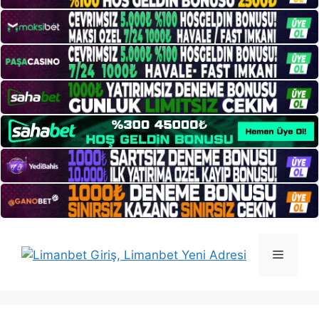
İçeriğe
atla
Menü