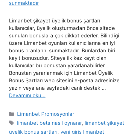
Limanbet şikayet üyelik bonus şartları
kullanıcılar, üyelik oluşturmadan önce sitede
sunulan bonuslara çok dikkat ederler. Bilindiği
üzere Limanbet oyunları kullanıcılarına en iyi
bonus oranlarını sunmaktadır. Bunlardan biri
kayıt bonusudur. Siteye ilk kez kayıt olan
kullanıcılar bu bonustan yararlanabilirler.
Bonustan yararlanmak için Limanbet Üyelik
Bonus Şartları web sitesini e-posta adresinize
yazın veya ana sayfadaki canlı destek …
Devamını oku…
Kategoriler
Limanbet Promosyonlar
Etiketler
limanbet bets nasıl oynanır
,
limanbet şikayet
üyelik bonus şartları
,
yeni giris limanbet