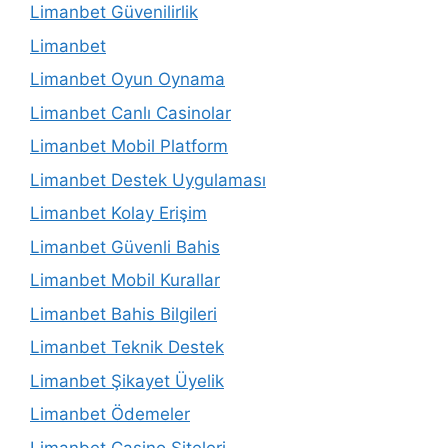
Limanbet Güvenilirlik
Limanbet
Limanbet Oyun Oynama
Limanbet Canlı Casinolar
Limanbet Mobil Platform
Limanbet Destek Uygulaması
Limanbet Kolay Erişim
Limanbet Güvenli Bahis
Limanbet Mobil Kurallar
Limanbet Bahis Bilgileri
Limanbet Teknik Destek
Limanbet Şikayet Üyelik
Limanbet Ödemeler
Limanbet Casino Siteleri