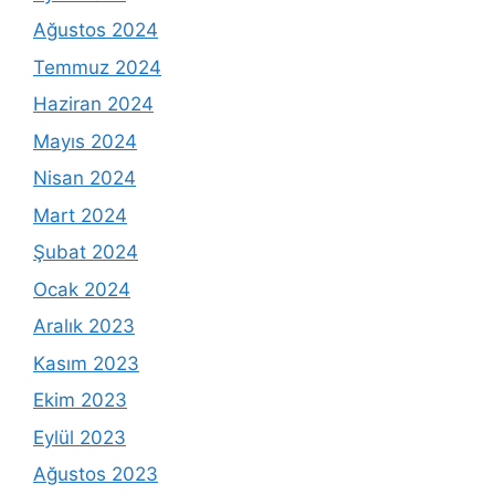
Ağustos 2024
Temmuz 2024
Haziran 2024
Mayıs 2024
Nisan 2024
Mart 2024
Şubat 2024
Ocak 2024
Aralık 2023
Kasım 2023
Ekim 2023
Eylül 2023
Ağustos 2023