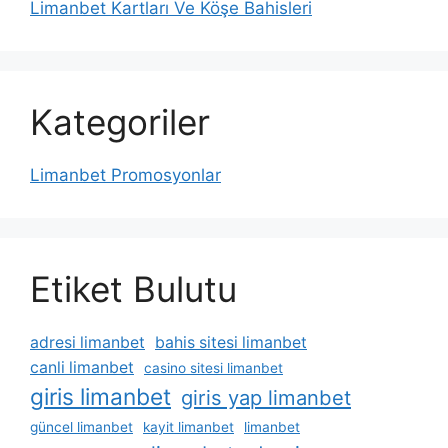
Limanbet Kartları Ve Köşe Bahisleri
Kategoriler
Limanbet Promosyonlar
Etiket Bulutu
adresi limanbet
bahis sitesi limanbet
canli limanbet
casino sitesi limanbet
giris limanbet
giris yap limanbet
güncel limanbet
kayit limanbet
limanbet