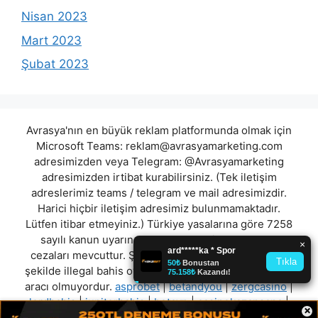
Nisan 2023
Mart 2023
Şubat 2023
Avrasya'nın en büyük reklam platformunda olmak için
Microsoft Teams:
reklam@avrasyamarketing.com
adresimizden veya Telegram: @Avrasyamarketing
adresimizden irtibat kurabilirsiniz. (Tek iletişim
adreslerimiz teams / telegram ve mail adresimizdir.
Harici hiçbir iletişim adresimiz bulunmamaktadır.
Lütfen itibar etmeyiniz.) Türkiye yasalarına göre 7258
sayılı kanun uyarınca yasa dışı bahis oynamanın
cezaları mevcuttur. Şu an bulunduğunuz site hiç bir
şekilde illegal bahis oyunları oynatmıyor ve oynamaya
aracı olmuyordur.
asprobet
|
betandyou
|
zergcasino
|
lordbahis
|
jupiterbahis
|
betcyp
|
casinokazansana
|
×
1win