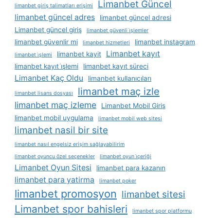
Limanbet Güncel
limanbet giriş talimatları erişimi
limanbet güncel adres
limanbet güncel adresi
Limanbet güncel giriş
limanbet güvenli i̇şlemler
limanbet güvenlir mi
limanbet instagram
limanbet hizmetleri
Limanbet kayıt
limanbet kayit
limanbet i̇şlemi
limanbet kayıt i̇şlemi
limanbet kayıt süreci
Limanbet Kaç Oldu
limanbet kullanıcıları
limanbet maç izle
limanbet lisans dosyası
limanbet maç izleme
Limanbet Mobil Giriş
limanbet mobil uygulama
limanbet mobil web sitesi
limanbet nasil bir site
limanbet nasıl engelsiz erişim sağlayabilirim
limanbet oyuncu özel seçenekler
limanbet oyun i̇çeriği
Limanbet Oyun Sitesi
limanbet para kazanın
limanbet para yatirma
limanbet poker
limanbet promosyon
limanbet sitesi
Limanbet spor bahisleri
limanbet spor platformu