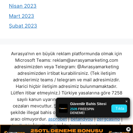
Nisan 2023
Mart 2023
Şubat 2023
Avrasya'nın en büyük reklam platformunda olmak için
Microsoft Teams:
reklam@avrasyamarketing.com
adresimizden veya Telegram: @Avrasyamarketing
adresimizden irtibat kurabilirsiniz. (Tek iletişim
adreslerimiz teams / telegram ve mail adresimizdir.
Harici hiçbir iletişim adresimiz bulunmamaktadır.
Lütfen itibar etmeyiniz.) Türkiye yasalarına göre 7258
sayılı kanun uyarınca yasa dışı bahis oynamanın
cezaları mevcuttur. Şu an bulunduğunuz site hiç bir
şekilde illegal bahis oyunları oynatmıyor ve oynamaya
aracı olmuyordur.
asprobet
|
betandyou
|
zergcasino
|
lordbahis
|
jupiterbahis
|
betcyp
|
casinokazansana
|
×
1win