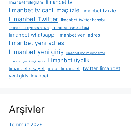
limanbet tv
limanbet telegram
limanbet tv canli maç izle
limanbet tv izle
Limanbet Twitter
limanbet twitter hesabı
limanbet web sitesi
limanbet türkiye casino i̇zni
limanbet whatsapp
limanbet yeni adres
limanbet yeni adresi
Limanbet yeni giriş
limanbet yorum gönderme
Limanbet üyelik
limanbet çevrimiçi bahis
twitter limanbet
limanbet şikayet
mobil limanbet
yeni giris limanbet
Arşivler
Temmuz 2026