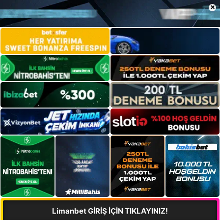
×
Limanbet GİRİŞ İÇİN TIKLAYINIZ!