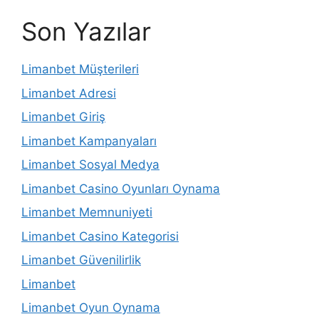
Son Yazılar
Limanbet Müşterileri
Limanbet Adresi
Limanbet Giriş
Limanbet Kampanyaları
Limanbet Sosyal Medya
Limanbet Casino Oyunları Oynama
Limanbet Memnuniyeti
Limanbet Casino Kategorisi
Limanbet Güvenilirlik
Limanbet
Limanbet Oyun Oynama