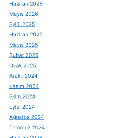
Haziran 2026
Mayıs 2026
Eylül 2025
Haziran 2025
Mayıs 2025
Şubat 2025
Ocak 2025
Aralık 2024
Kasım 2024
Ekim 2024
Eylül 2024
Ağustos 2024
Temmuz 2024
Haziran 2024