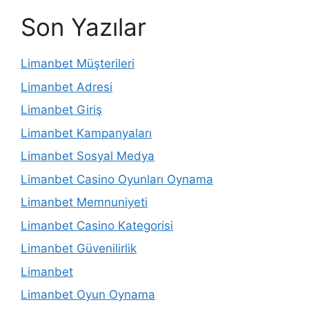
Son Yazılar
Limanbet Müşterileri
Limanbet Adresi
Limanbet Giriş
Limanbet Kampanyaları
Limanbet Sosyal Medya
Limanbet Casino Oyunları Oynama
Limanbet Memnuniyeti
Limanbet Casino Kategorisi
Limanbet Güvenilirlik
Limanbet
Limanbet Oyun Oynama