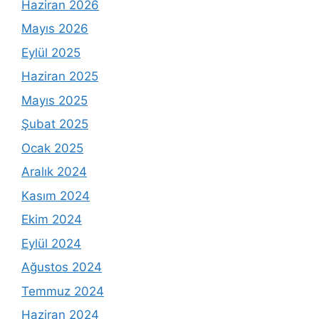
Haziran 2026
Mayıs 2026
Eylül 2025
Haziran 2025
Mayıs 2025
Şubat 2025
Ocak 2025
Aralık 2024
Kasım 2024
Ekim 2024
Eylül 2024
Ağustos 2024
Temmuz 2024
Haziran 2024