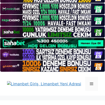
İçeriğe
atla
Menü