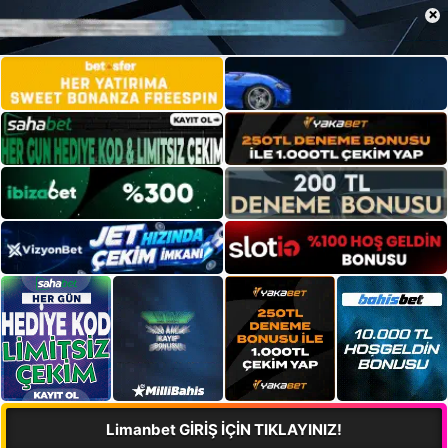
×
Limanbet GİRİŞ İÇİN TIKLAYINIZ!