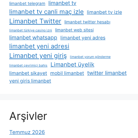
limanbet tv
limanbet telegram
limanbet tv canli maç izle
limanbet tv izle
Limanbet Twitter
limanbet twitter hesabı
limanbet web sitesi
limanbet türkiye casino i̇zni
limanbet whatsapp
limanbet yeni adres
limanbet yeni adresi
Limanbet yeni giriş
limanbet yorum gönderme
Limanbet üyelik
limanbet çevrimiçi bahis
twitter limanbet
limanbet şikayet
mobil limanbet
yeni giris limanbet
Arşivler
Temmuz 2026