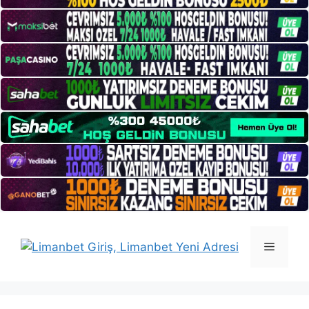
İçeriğe
atla
Menü