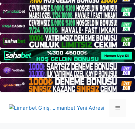
İçeriğe
atla
Menü