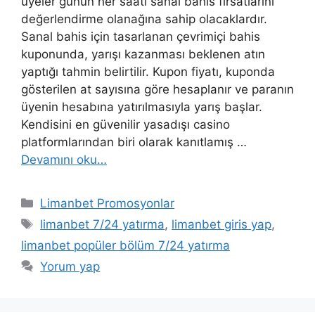
üyeler günün her saati sanal bahis fırsatlarını
değerlendirme olanağına sahip olacaklardır.
Sanal bahis için tasarlanan çevrimiçi bahis
kuponunda, yarışı kazanması beklenen atın
yaptığı tahmin belirtilir. Kupon fiyatı, kuponda
gösterilen at sayısına göre hesaplanır ve paranın
üyenin hesabına yatırılmasıyla yarış başlar.
Kendisini en güvenilir yasadışı casino
platformlarından biri olarak kanıtlamış …
Devamını oku…
Kategoriler
Limanbet Promosyonlar
Etiketler
limanbet 7/24 yatırma
,
limanbet giris yap
,
limanbet popüler bölüm 7/24 yatırma
Yorum yap