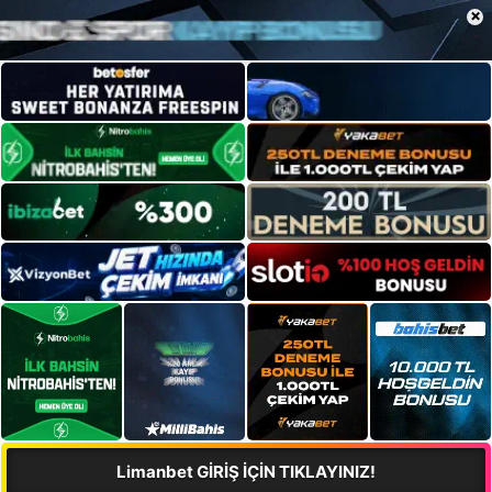
×
Limanbet GİRİŞ İÇİN TIKLAYINIZ!