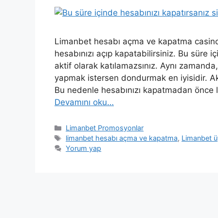
Limanbet hesabı açma ve kapatma casino o
hesabınızı açıp kapatabilirsiniz. Bu süre i
aktif olarak katılamazsınız. Aynı zamanda, 
yapmak istersen dondurmak en iyisidir. Aks
Bu nedenle hesabınızı kapatmadan önce lü
Devamını oku…
Kategoriler
Limanbet Promosyonlar
Etiketler
limanbet hesabı açma ve kapatma
,
Limanbet ü
Yorum yap