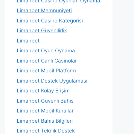
Limanbet Casino Oyunları Oynama
Limanbet Memnuniyeti
Limanbet Casino Kategorisi
Limanbet Güvenilirlik
Limanbet
Limanbet Oyun Oynama
Limanbet Canlı Casinolar
Limanbet Mobil Platform
Limanbet Destek Uygulaması
Limanbet Kolay Erişim
Limanbet Güvenli Bahis
Limanbet Mobil Kurallar
Limanbet Bahis Bilgileri
Limanbet Teknik Destek