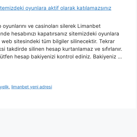
yunlarını ve casinoları silerek Limanbet
çinde hesabınızı kapatırsanız sitemizdeki oyunlara
web sitesindeki tüm bilgiler silinecektir. Tekrar
i takdirde silinen hesap kurtarılamaz ve sıfırlanır.
tfen hesap bakiyenizi kontrol ediniz. Bakiyeniz …
yelik
,
limanbet yeni adresi